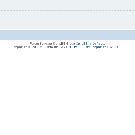
מופעל על-ידי
phpBB
® Forum Software © phpBB Group
מבוסס על
phpBB.co.il - פורומים בעברית
. כל הזכויות שמורות © 2008 - phpBB.co.il.