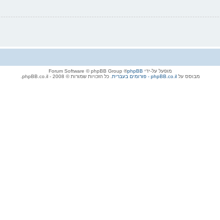
מופעל על-ידי
phpBB
® Forum Software © phpBB Group
מבוסס על
phpBB.co.il - פורומים בעברית
. כל הזכויות שמורות © 2008 - phpBB.co.il.