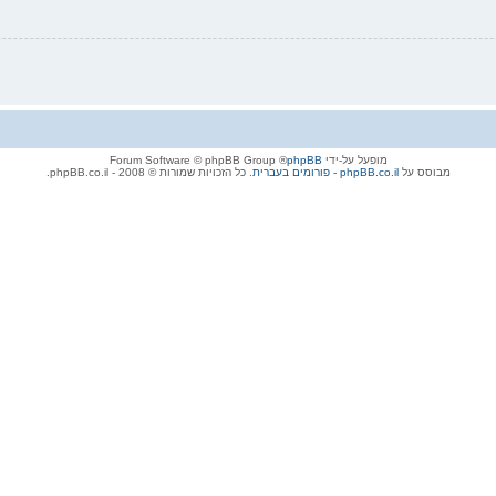
מופעל על-ידי
phpBB
® Forum Software © phpBB Group
מבוסס על
phpBB.co.il - פורומים בעברית
. כל הזכויות שמורות © 2008 - phpBB.co.il.