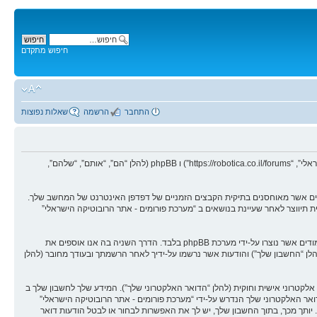
חיפוש מתקדם
התחבר
הרשמה
שאלות נפוצות
הסכם זה מסביר בפירוט כיצד “מערכת פורומים - אתר הרובוטיקה הישראלי” יחד עם החברות הקשורות אליה (להלן “אנחנו”, “אותנו”, “שלנו”, “מערכת פורומים - אתר הרובוטיקה הישראלי”, “https://robotica.co.il/forums”) ו phpBB (להלן “הם”, “אותם”, “שלהם”,
ישראלי” תגרום למערכת phpBB ליצור מספר של עוגיות, אשר הם קבצי טקסט קטנים אשר מאוחסנים בתיקית הקבצים הזמניים של דפדפן האינטרנט של המחשב שלך.
הות משתמש (להלן “זיהוי משתמש”) וזיהוי חיבור אנונימי (להלן “זיהוי חיבור”), הנקבעים אצל באופן אוטומטי על-ידי מערכת phpBB. עוגיה שלישית תיווצר לאחר שעיינת בנושאים ב “מערכת פורומים - אתר הרובוטיקה הישראלי”
אנו יכולים גם ליצור עוגיות אשר אינן קשורות למערכת phpBB בזמן הגלישה ב “מערכת פורומים - אתר הרובוטיקה הישראלי”, אך הן מחוץ להיקף מסמך זה אשר מיועד לכסות על העמודים אשר נוצרו על-ידי מערכת phpBB בלבד. הדרך השניה בה אנו אוספים את
(להלן “החשבון שלך”) והודעות אשר נרשמו על-ידיך לאחר הרשמתך ובעודך מחובר (להלן
לקטרוני אישית וחוקית (להלן “הדואר האלקטרוני שלך”). המידע שלך לחשבון שלך ב
אר האלקטרוני שלך הנדרש על-ידי “מערכת פורומים - אתר הרובוטיקה הישראלי”
יותך מכך, בתוך החשבון שלך, יש לך את האפשרות לבחור או לבטל הודעות דואר