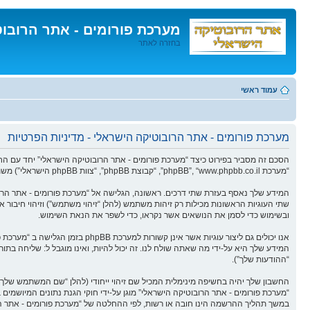
מערכת פורומים - אתר הרובו
בחזרה לאתר
דלג
לתוכן
עמוד ראשי
מערכת פורומים - אתר הרובוטיקה הישראלי - מדיניות הפרטיות
“מערכת phpBB”, “www.phpbb.co.il”, “קבוצת phpBB”, “צוות phpBB הישראלי”) משתמשים בכל מידע אשר נאסף במשך כל חיבור בשימוש שלך (להלן “המידע שלך”).
ובשימוש כדי לסמן את הנושאים אשר נקראו, כדי לשפר את הנאת השימוש.
המידע שלך היא על-ידי מה שאתה שולח לנו. זה יכול להיות, ואינו מוגבל ל: שליחה בתו
“ההודעות שלך”).
החשבון שלך יהיה בחשיפה מינימלית המכיל שם זיהוי ייחודי (להלן “שם המשתמש שלך”
“מערכת פורומים - אתר הרובוטיקה הישראלי” מוגן על-ידי חוקי הגנת נתונים המיוש
במשך תהליך ההרשמה הינו חובה או רשות, לפי ההחלטה של “מערכת פורומים - אתר הרו