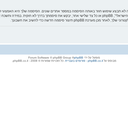
לא תבצע שימוש חוזר באותה הסיסמה במספר אתרים שונים. הסיסמה שלך היא האמצעי לגיש
עליה בבטחה ותחת שום מצב שבו מישהו הקשור ל “מערכת פורומים - אתר הרובוטיקה הישראלי”, phpBB או כל צד שליש
מופעל על-ידי
phpBB
® Forum Software © phpBB Group
מבוסס על
phpBB.co.il - פורומים בעברית
. כל הזכויות שמורות © 2008 - phpBB.co.il.