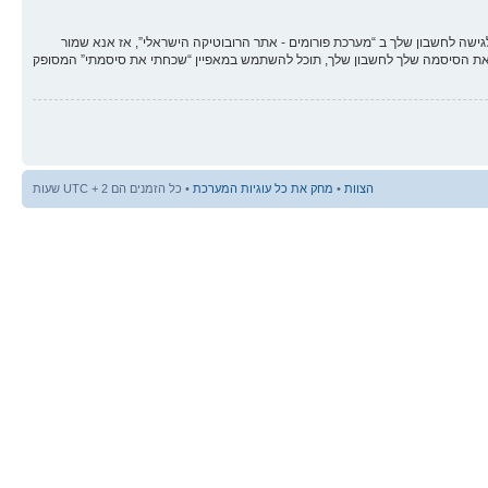
ה לחשבון שלך ב “מערכת פורומים - אתר הרובוטיקה הישראלי”, אז אנא שמור
י אחר, יבקש את סיסמתך בדרך לא חוקית. במידה ותשכח את הסיסמה שלך לחשבון שלך, תוכל להשתמש במאפיין “שכחתי את סיסמתי” המסופק
הצוות
•
מחק את כל עוגיות המערכת
• כל הזמנים הם UTC + 2 שעות