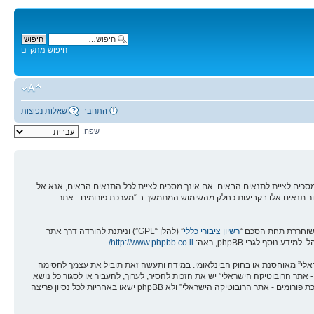
חיפוש מתקדם
התחבר
שאלות נפוצות
שפה:
מים - אתר הרובוטיקה הישראלי” (להלן “אנחנו”, “אותנו”, “שלנו”, “מערכת פורומים - אתר הרובוטיקה הישראלי”, “https://robotica.co.il/forums”), אתה מסכים לציית לתנאים הבאים. אם אינך מסכים לציית לכל התנאים הבאים, אנא אל
לסקור תנאים אלו בקביעות כחלק מהשימוש המתמשך ב “מערכת פורומים - אתר
רשיון ציבורי כללי
” (להלן “GPL”) וניתנת להורדה דרך אתר
.
http://www.phpbb.co.il/
שראלי” מאוחסנת או בחוק הבינלאומי. במידה ותעשה זאת תוביל את עצמך לחסימה
אים אלו. אתה מסכים של “מערכת פורומים - אתר הרובוטיקה הישראלי” יש את הזכות להסיר, לערוך, להעביר או לסגור כל נושא
בכל זמן נתון הנראה לנו מתאים. בתור משתמש אתה מסכים שכל המידע אשר אתה מזין יאוחסן בבסיס הנתונים. בעוד שמידע זה לא יחשף לשום צד שלישי ללא הסכמתך, לא “מערכת פורומים - אתר הרובוטיקה הישראלי” ולא phpBB ישאו באחריות לכל נסיון פריצה