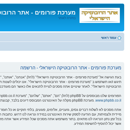
מערכת פורומים - אתר הרובו
בחזרה לאתר
דלג
לתוכן
עמוד ראשי
מערכת פורומים - אתר הרובוטיקה הישראלי - הרשמה
תיגש ו/או תשתמש ב “מערכת פורומים - אתר הרובוטיקה הישראלי”. אנו יכולים לשנות ת
הרובוטיקה הישראלי”. לאחר שינויים אתה מסכים לציית לתנאים אלו כאשר הם מעודכנים
הפורומים שלנו מבוססים על phpBB (להלן “הם”, “אותם”, “שלהם”, “מערכת phpBB”, “www.phpbb.co.il”, “קבוצת phpBB”, “צוות phpBBהישראלי”) אשר הינה מערכת בולטיין המשוחררת תחת הסכם “
www.phpbb.co.il
. מערכת phpBB מקלה על האינטרנט המבוסס דיונים בלבד, קבוצת phpBB אינה אחראית לכל מה שאנו מאפשרים ו/או לא מאפשרים בתור תוכן מורשה ו/או מנוהל. למידע נוסף לגבי phpBB, ראה:
אתה מסכים לא לשלוח דברים גסים, גזעניים, אלימים, פוגעים, בלתי חוקיים או כל ח
אשר יכול להוסיף לחשיפת המידע.