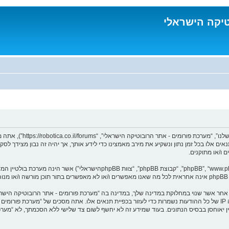
טיקה הישראלי
בעת הגישה אל “מערכת פורו
נאים אלו בכל זמן נתון ונשקיע את מירב מאמצינו כדי לידע אותך, אך יהיה זה נבון מצידך 
 ו/או מתוקנים.
ומר אחר אשר שנוי במחלוקת במדינה שלך, במדינה בה “מערכת פורומים - אתר הרובוטיקה הי
מיידית ולצמיתות, עם הודעה לספק שירות האינטרנט במידה ונראה לנו דרוש. כתובות ה IP של כל ההודעות נשמרות כדי לעזור בכפיית תנ