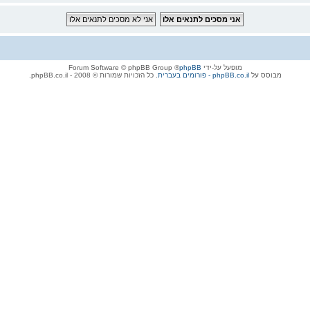
מופעל על-ידי
phpBB
® Forum Software © phpBB Group
מבוסס על
phpBB.co.il - פורומים בעברית
. כל הזכויות שמורות © 2008 - phpBB.co.il.