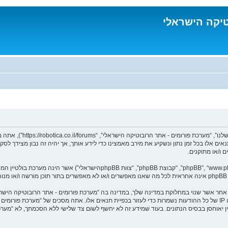
טיקה הישראלי
בעת הגישה אל “מערכת פורו
נאים אלו בכל זמן נתון ונשקיע את מירב מאמצינו כדי לידע אותך, אך יהיה זה נבון מצידך 
 ו/או מתוקנים.
ומר אחר אשר שנוי במחלוקת במדינה שלך, במדינה בה “מערכת פורומים - אתר הרובוטיקה הי
מיידית ולצמיתות, עם הודעה לספק שירות האינטרנט במידה ונראה לנו דרוש. כתובות ה IP של כל ההודעות נשמרות כדי לעזור בכפיית תנ