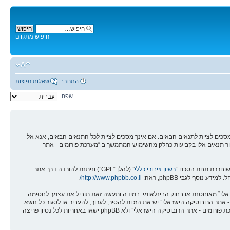
חיפוש מתקדם
התחבר
שאלות נפוצות
שפה:
מים - אתר הרובוטיקה הישראלי” (להלן “אנחנו”, “אותנו”, “שלנו”, “מערכת פורומים - אתר הרובוטיקה הישראלי”, “https://robotica.co.il/forums”), אתה מסכים לציית לתנאים הבאים. אם אינך מסכים לציית לכל התנאים הבאים, אנא אל
לסקור תנאים אלו בקביעות כחלק מהשימוש המתמשך ב “מערכת פורומים - אתר
רשיון ציבורי כללי
” (להלן “GPL”) וניתנת להורדה דרך אתר
.
http://www.phpbb.co.il/
שראלי” מאוחסנת או בחוק הבינלאומי. במידה ותעשה זאת תוביל את עצמך לחסימה
אים אלו. אתה מסכים של “מערכת פורומים - אתר הרובוטיקה הישראלי” יש את הזכות להסיר, לערוך, להעביר או לסגור כל נושא
בכל זמן נתון הנראה לנו מתאים. בתור משתמש אתה מסכים שכל המידע אשר אתה מזין יאוחסן בבסיס הנתונים. בעוד שמידע זה לא יחשף לשום צד שלישי ללא הסכמתך, לא “מערכת פורומים - אתר הרובוטיקה הישראלי” ולא phpBB ישאו באחריות לכל נסיון פריצה