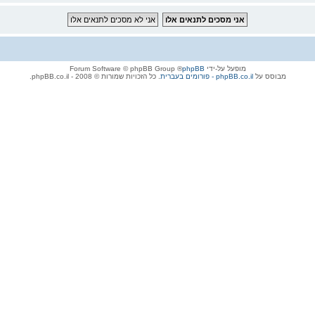
מופעל על-ידי
phpBB
® Forum Software © phpBB Group
מבוסס על
phpBB.co.il - פורומים בעברית
. כל הזכויות שמורות © 2008 - phpBB.co.il.