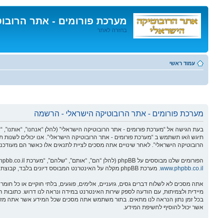
מערכת פורומים - אתר הרובו
בחזרה לאתר
דלג
לתוכן
עמוד ראשי
מערכת פורומים - אתר הרובוטיקה הישראלי - הרשמה
תיגש ו/או תשתמש ב “מערכת פורומים - אתר הרובוטיקה הישראלי”. אנו יכולים לשנות ת
הרובוטיקה הישראלי”. לאחר שינויים אתה מסכים לציית לתנאים אלו כאשר הם מעודכנים
הפורומים שלנו מבוססים על phpBB (להלן “הם”, “אותם”, “שלהם”, “מערכת phpBB”, “www.phpbb.co.il”, “קבוצת phpBB”, “צוות phpBBהישראלי”) אשר הינה מערכת בולטיין המשוחררת תחת הסכם “
www.phpbb.co.il
. מערכת phpBB מקלה על האינטרנט המבוסס דיונים בלבד, קבוצת phpBB אינה אחראית לכל מה שאנו מאפשרים ו/או לא מאפשרים בתור תוכן מורשה ו/או מנוהל. למידע נוסף לגבי phpBB, ראה:
אתה מסכים לא לשלוח דברים גסים, גזעניים, אלימים, פוגעים, בלתי חוקיים או כל ח
אשר יכול להוסיף לחשיפת המידע.