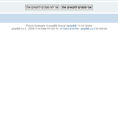
מופעל על-ידי
phpBB
® Forum Software © phpBB Group
מבוסס על
phpBB.co.il - פורומים בעברית
. כל הזכויות שמורות © 2008 - phpBB.co.il.