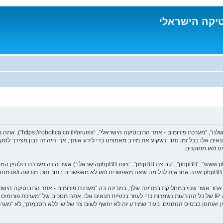
טיקה הישראלי
בעת הגישה אל “מערכת פורו
נאים אלו בכל זמן נתון ונשקיע את מירב מאמצינו כדי לידע אותך, אך יהיה זה נבון מצידך 
 ו/או מתוקנים.
ומר אחר אשר שנוי במחלוקת במדינה שלך, במדינה בה “מערכת פורומים - אתר הרובוטיקה הי
מיידית ולצמיתות, עם הודעה לספק שירות האינטרנט במידה ונראה לנו דרוש. כתובות ה IP של כל ההודעות נשמרות כדי לעזור בכפיית תנ