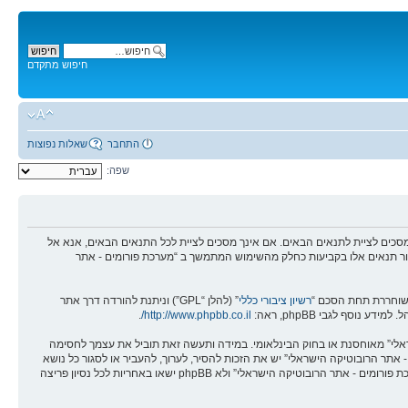
חיפוש מתקדם
התחבר
שאלות נפוצות
שפה:
מים - אתר הרובוטיקה הישראלי” (להלן “אנחנו”, “אותנו”, “שלנו”, “מערכת פורומים - אתר הרובוטיקה הישראלי”, “https://robotica.co.il/forums”), אתה מסכים לציית לתנאים הבאים. אם אינך מסכים לציית לכל התנאים הבאים, אנא אל
לסקור תנאים אלו בקביעות כחלק מהשימוש המתמשך ב “מערכת פורומים - אתר
רשיון ציבורי כללי
” (להלן “GPL”) וניתנת להורדה דרך אתר
.
http://www.phpbb.co.il/
שראלי” מאוחסנת או בחוק הבינלאומי. במידה ותעשה זאת תוביל את עצמך לחסימה
אים אלו. אתה מסכים של “מערכת פורומים - אתר הרובוטיקה הישראלי” יש את הזכות להסיר, לערוך, להעביר או לסגור כל נושא
בכל זמן נתון הנראה לנו מתאים. בתור משתמש אתה מסכים שכל המידע אשר אתה מזין יאוחסן בבסיס הנתונים. בעוד שמידע זה לא יחשף לשום צד שלישי ללא הסכמתך, לא “מערכת פורומים - אתר הרובוטיקה הישראלי” ולא phpBB ישאו באחריות לכל נסיון פריצה