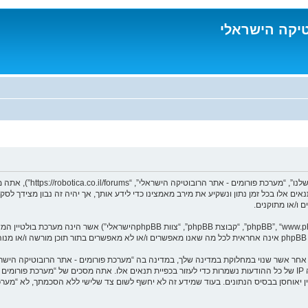
טיקה הישראלי
בעת הגישה אל “מערכת פורו
נאים אלו בכל זמן נתון ונשקיע את מירב מאמצינו כדי לידע אותך, אך יהיה זה נבון מצידך 
 ו/או מתוקנים.
ומר אחר אשר שנוי במחלוקת במדינה שלך, במדינה בה “מערכת פורומים - אתר הרובוטיקה הי
מיידית ולצמיתות, עם הודעה לספק שירות האינטרנט במידה ונראה לנו דרוש. כתובות ה IP של כל ההודעות נשמרות כדי לעזור בכפיית תנ