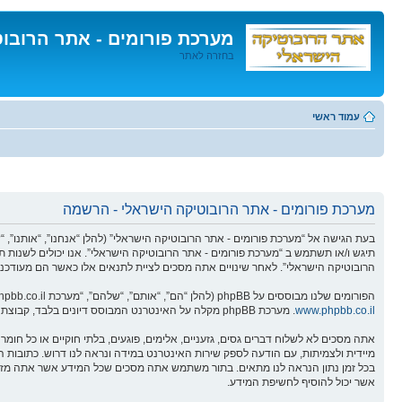
מערכת פורומים - אתר הרובו
בחזרה לאתר
דלג
לתוכן
עמוד ראשי
מערכת פורומים - אתר הרובוטיקה הישראלי - הרשמה
תיגש ו/או תשתמש ב “מערכת פורומים - אתר הרובוטיקה הישראלי”. אנו יכולים לשנות ת
הרובוטיקה הישראלי”. לאחר שינויים אתה מסכים לציית לתנאים אלו כאשר הם מעודכנים
הפורומים שלנו מבוססים על phpBB (להלן “הם”, “אותם”, “שלהם”, “מערכת phpBB”, “www.phpbb.co.il”, “קבוצת phpBB”, “צוות phpBBהישראלי”) אשר הינה מערכת בולטיין המשוחררת תחת הסכם “
www.phpbb.co.il
. מערכת phpBB מקלה על האינטרנט המבוסס דיונים בלבד, קבוצת phpBB אינה אחראית לכל מה שאנו מאפשרים ו/או לא מאפשרים בתור תוכן מורשה ו/או מנוהל. למידע נוסף לגבי phpBB, ראה:
אתה מסכים לא לשלוח דברים גסים, גזעניים, אלימים, פוגעים, בלתי חוקיים או כל ח
אשר יכול להוסיף לחשיפת המידע.