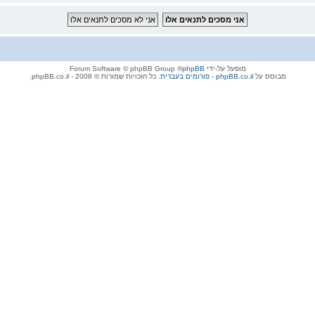
מופעל על-ידי
phpBB
® Forum Software © phpBB Group
מבוסס על
phpBB.co.il - פורומים בעברית
. כל הזכויות שמורות © 2008 - phpBB.co.il.