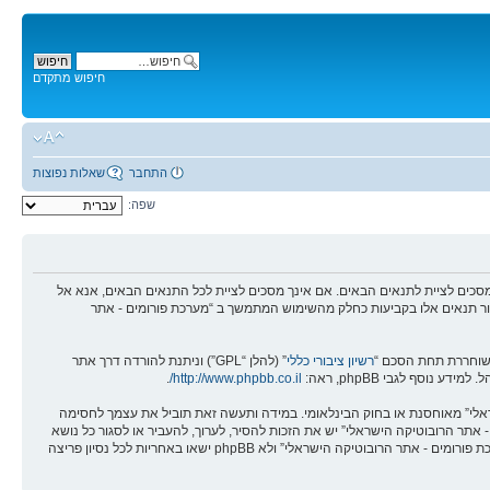
חיפוש מתקדם
התחבר
שאלות נפוצות
שפה:
מים - אתר הרובוטיקה הישראלי” (להלן “אנחנו”, “אותנו”, “שלנו”, “מערכת פורומים - אתר הרובוטיקה הישראלי”, “https://robotica.co.il/forums”), אתה מסכים לציית לתנאים הבאים. אם אינך מסכים לציית לכל התנאים הבאים, אנא אל
לסקור תנאים אלו בקביעות כחלק מהשימוש המתמשך ב “מערכת פורומים - אתר
רשיון ציבורי כללי
” (להלן “GPL”) וניתנת להורדה דרך אתר
.
http://www.phpbb.co.il/
שראלי” מאוחסנת או בחוק הבינלאומי. במידה ותעשה זאת תוביל את עצמך לחסימה
אים אלו. אתה מסכים של “מערכת פורומים - אתר הרובוטיקה הישראלי” יש את הזכות להסיר, לערוך, להעביר או לסגור כל נושא
בכל זמן נתון הנראה לנו מתאים. בתור משתמש אתה מסכים שכל המידע אשר אתה מזין יאוחסן בבסיס הנתונים. בעוד שמידע זה לא יחשף לשום צד שלישי ללא הסכמתך, לא “מערכת פורומים - אתר הרובוטיקה הישראלי” ולא phpBB ישאו באחריות לכל נסיון פריצה