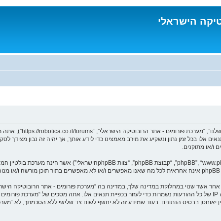
טיקה הישראלי
בעת הגישה אל “מערכת פורו
נאים אלו בכל זמן נתון ונשקיע את מירב מאמצינו כדי לידע אותך, אך יהיה זה נבון מצידך 
 ו/או מתוקנים.
ומר אחר אשר שנוי במחלוקת במדינה שלך, במדינה בה “מערכת פורומים - אתר הרובוטיקה הי
מיידית ולצמיתות, עם הודעה לספק שירות האינטרנט במידה ונראה לנו דרוש. כתובות ה IP של כל ההודעות נשמרות כדי לעזור בכפיית תנ