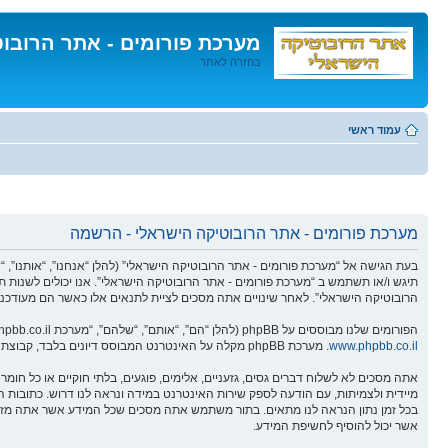
מערכת פורומים - אתר הרובו
בחזרה לאתר
דלג
לתוכן
עמוד ראשי
מערכת פורומים - אתר הרובוטיקה הישראלי - הרשמה
תיגש ו/או תשתמש ב “מערכת פורומים - אתר הרובוטיקה הישראלי”. אנו יכולים לשנות ת
הרובוטיקה הישראלי”. לאחר שינויים אתה מסכים לציית לתנאים אלו כאשר הם מעודכנים
הפורומים שלנו מבוססים על phpBB (להלן “הם”, “אותם”, “שלהם”, “מערכת phpBB”, “www.phpbb.co.il”, “קבוצת phpBB”, “צוות phpBBהישראלי”) אשר הינה מערכת בולטיין המשוחררת תחת הסכם “
www.phpbb.co.il
. מערכת phpBB מקלה על האינטרנט המבוסס דיונים בלבד, קבוצת phpBB אינה אחראית לכל מה שאנו מאפשרים ו/או לא מאפשרים בתור תוכן מורשה ו/או מנוהל. למידע נוסף לגבי phpBB, ראה:
אתה מסכים לא לשלוח דברים גסים, גזעניים, אלימים, פוגעים, בלתי חוקיים או כל ח
אשר יכול להוסיף לחשיפת המידע.