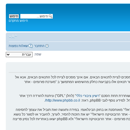
חיפוש מתקדם
התחבר
שאלות נפוצות
שפה:
מים - אתר הרובוטיקה הישראלי” (להלן “אנחנו”, “אותנו”, “שלנו”, “מערכת פורומים - אתר הרובוטיקה הישראלי”, “https://robotica.co.il/forums”), אתה מסכים לציית לתנאים הבאים. אם אינך מסכים לציית לכל התנאים הבאים, אנא אל
לסקור תנאים אלו בקביעות כחלק מהשימוש המתמשך ב “מערכת פורומים - אתר
רשיון ציבורי כללי
” (להלן “GPL”) וניתנת להורדה דרך אתר
.
http://www.phpbb.co.il/
שראלי” מאוחסנת או בחוק הבינלאומי. במידה ותעשה זאת תוביל את עצמך לחסימה
אים אלו. אתה מסכים של “מערכת פורומים - אתר הרובוטיקה הישראלי” יש את הזכות להסיר, לערוך, להעביר או לסגור כל נושא
בכל זמן נתון הנראה לנו מתאים. בתור משתמש אתה מסכים שכל המידע אשר אתה מזין יאוחסן בבסיס הנתונים. בעוד שמידע זה לא יחשף לשום צד שלישי ללא הסכמתך, לא “מערכת פורומים - אתר הרובוטיקה הישראלי” ולא phpBB ישאו באחריות לכל נסיון פריצה