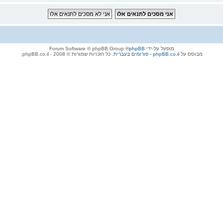
מופעל על-ידי
phpBB
® Forum Software © phpBB Group
מבוסס על
phpBB.co.il - פורומים בעברית
. כל הזכויות שמורות © 2008 - phpBB.co.il.