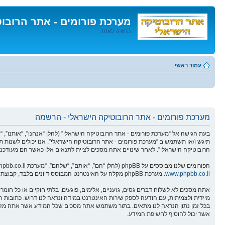
מערכת פורומים - אתר הרובו
בחזרה לאתר
דלג
לתוכן
עמוד ראשי
מערכת פורומים - אתר הרובוטיקה הישראלי - הרשמה
תיגש ו/או תשתמש ב “מערכת פורומים - אתר הרובוטיקה הישראלי”. אנו יכולים לשנות ת
הרובוטיקה הישראלי”. לאחר שינויים אתה מסכים לציית לתנאים אלו כאשר הם מעודכנים
הפורומים שלנו מבוססים על phpBB (להלן “הם”, “אותם”, “שלהם”, “מערכת phpBB”, “www.phpbb.co.il”, “קבוצת phpBB”, “צוות phpBBהישראלי”) אשר הינה מערכת בולטיין המשוחררת תחת הסכם “
www.phpbb.co.il
. מערכת phpBB מקלה על האינטרנט המבוסס דיונים בלבד, קבוצת phpBB אינה אחראית לכל מה שאנו מאפשרים ו/או לא מאפשרים בתור תוכן מורשה ו/או מנוהל. למידע נוסף לגבי phpBB, ראה:
אתה מסכים לא לשלוח דברים גסים, גזעניים, אלימים, פוגעים, בלתי חוקיים או כל ח
אשר יכול להוסיף לחשיפת המידע.