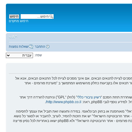
חיפוש מתקדם
התחבר
שאלות נפוצות
שפה:
מים - אתר הרובוטיקה הישראלי” (להלן “אנחנו”, “אותנו”, “שלנו”, “מערכת פורומים - אתר הרובוטיקה הישראלי”, “https://robotica.co.il/forums”), אתה מסכים לציית לתנאים הבאים. אם אינך מסכים לציית לכל התנאים הבאים, אנא אל
לסקור תנאים אלו בקביעות כחלק מהשימוש המתמשך ב “מערכת פורומים - אתר
רשיון ציבורי כללי
” (להלן “GPL”) וניתנת להורדה דרך אתר
.
http://www.phpbb.co.il/
שראלי” מאוחסנת או בחוק הבינלאומי. במידה ותעשה זאת תוביל את עצמך לחסימה
אים אלו. אתה מסכים של “מערכת פורומים - אתר הרובוטיקה הישראלי” יש את הזכות להסיר, לערוך, להעביר או לסגור כל נושא
בכל זמן נתון הנראה לנו מתאים. בתור משתמש אתה מסכים שכל המידע אשר אתה מזין יאוחסן בבסיס הנתונים. בעוד שמידע זה לא יחשף לשום צד שלישי ללא הסכמתך, לא “מערכת פורומים - אתר הרובוטיקה הישראלי” ולא phpBB ישאו באחריות לכל נסיון פריצה