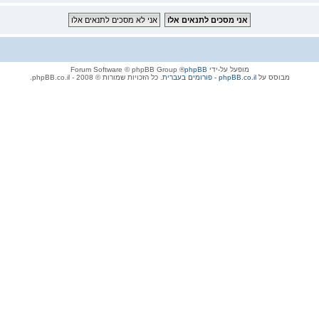
מופעל על-ידי
phpBB
® Forum Software © phpBB Group
מבוסס על
phpBB.co.il - פורומים בעברית
. כל הזכויות שמורות © 2008 - phpBB.co.il.