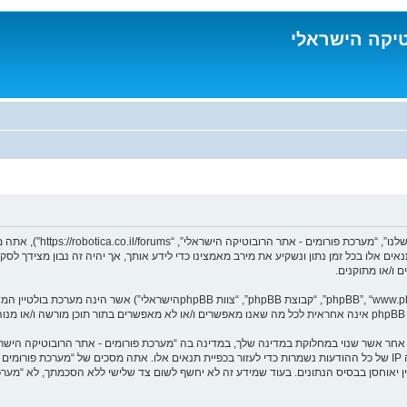
טיקה הישראלי
בעת הגישה אל “מערכת פורו
נאים אלו בכל זמן נתון ונשקיע את מירב מאמצינו כדי לידע אותך, אך יהיה זה נבון מצידך 
 ו/או מתוקנים.
ומר אחר אשר שנוי במחלוקת במדינה שלך, במדינה בה “מערכת פורומים - אתר הרובוטיקה הי
מיידית ולצמיתות, עם הודעה לספק שירות האינטרנט במידה ונראה לנו דרוש. כתובות ה IP של כל ההודעות נשמרות כדי לעזור בכפיית תנ