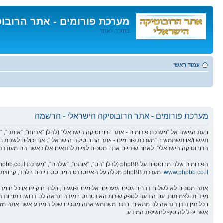
מערכת פורומים - אתר הרובו
בחזרה לאתר
דלג
לתוכן
עמוד ראשי
מערכת פורומים - אתר הרובוטיקה הישראלי - הרשמה
תיגש ו/או תשתמש ב “מערכת פורומים - אתר הרובוטיקה הישראלי”. אנו יכולים לשנות ת
הרובוטיקה הישראלי”. לאחר שינויים אתה מסכים לציית לתנאים אלו כאשר הם מעודכנים
הפורומים שלנו מבוססים על phpBB (להלן “הם”, “אותם”, “שלהם”, “מערכת phpBB”, “www.phpbb.co.il”, “קבוצת phpBB”, “צוות phpBBהישראלי”) אשר הינה מערכת בולטיין המשוחררת תחת הסכם “
www.phpbb.co.il
. מערכת phpBB מקלה על האינטרנט המבוסס דיונים בלבד, קבוצת phpBB אינה אחראית לכל מה שאנו מאפשרים ו/או לא מאפשרים בתור תוכן מורשה ו/או מנוהל. למידע נוסף לגבי phpBB, ראה:
אתה מסכים לא לשלוח דברים גסים, גזעניים, אלימים, פוגעים, בלתי חוקיים או כל ח
אשר יכול להוסיף לחשיפת המידע.