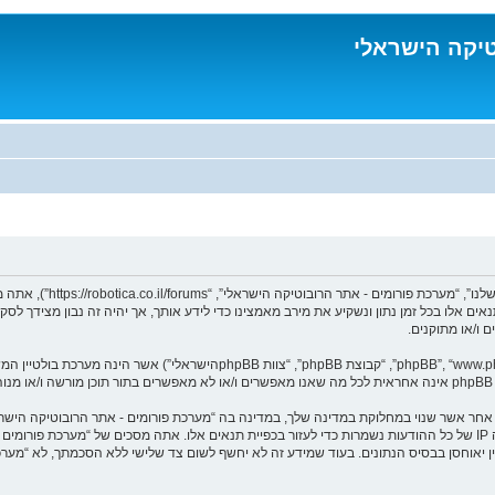
טיקה הישראלי
בעת הגישה אל “מערכת פורו
נאים אלו בכל זמן נתון ונשקיע את מירב מאמצינו כדי לידע אותך, אך יהיה זה נבון מצידך 
 ו/או מתוקנים.
ומר אחר אשר שנוי במחלוקת במדינה שלך, במדינה בה “מערכת פורומים - אתר הרובוטיקה הי
מיידית ולצמיתות, עם הודעה לספק שירות האינטרנט במידה ונראה לנו דרוש. כתובות ה IP של כל ההודעות נשמרות כדי לעזור בכפיית תנ