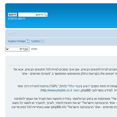
חיפוש מתקדם
התחבר
שאלות נפוצות
שפה:
מים - אתר הרובוטיקה הישראלי” (להלן “אנחנו”, “אותנו”, “שלנו”, “מערכת פורומים - אתר הרובוטיקה הישראלי”, “https://robotica.co.il/forums”), אתה מסכים לציית לתנאים הבאים. אם אינך מסכים לציית לכל התנאים הבאים, אנא אל
לסקור תנאים אלו בקביעות כחלק מהשימוש המתמשך ב “מערכת פורומים - אתר
רשיון ציבורי כללי
” (להלן “GPL”) וניתנת להורדה דרך אתר
.
http://www.phpbb.co.il/
שראלי” מאוחסנת או בחוק הבינלאומי. במידה ותעשה זאת תוביל את עצמך לחסימה
אים אלו. אתה מסכים של “מערכת פורומים - אתר הרובוטיקה הישראלי” יש את הזכות להסיר, לערוך, להעביר או לסגור כל נושא
בכל זמן נתון הנראה לנו מתאים. בתור משתמש אתה מסכים שכל המידע אשר אתה מזין יאוחסן בבסיס הנתונים. בעוד שמידע זה לא יחשף לשום צד שלישי ללא הסכמתך, לא “מערכת פורומים - אתר הרובוטיקה הישראלי” ולא phpBB ישאו באחריות לכל נסיון פריצה