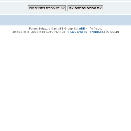
מופעל על-ידי
phpBB
® Forum Software © phpBB Group
מבוסס על
phpBB.co.il - פורומים בעברית
. כל הזכויות שמורות © 2008 - phpBB.co.il.