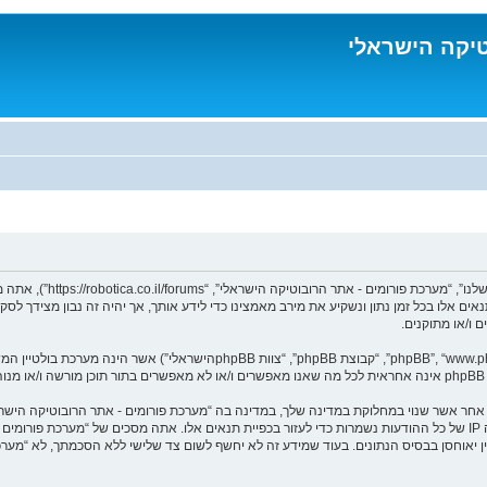
טיקה הישראלי
בעת הגישה אל “מערכת פורו
נאים אלו בכל זמן נתון ונשקיע את מירב מאמצינו כדי לידע אותך, אך יהיה זה נבון מצידך 
 ו/או מתוקנים.
ומר אחר אשר שנוי במחלוקת במדינה שלך, במדינה בה “מערכת פורומים - אתר הרובוטיקה הי
מיידית ולצמיתות, עם הודעה לספק שירות האינטרנט במידה ונראה לנו דרוש. כתובות ה IP של כל ההודעות נשמרות כדי לעזור בכפיית תנ