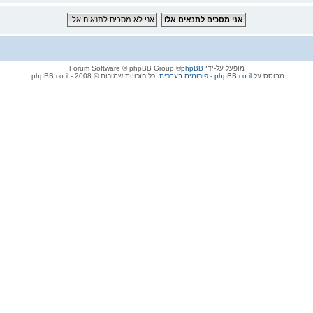
מופעל על-ידי
phpBB
® Forum Software © phpBB Group
מבוסס על
phpBB.co.il - פורומים בעברית
. כל הזכויות שמורות © 2008 - phpBB.co.il.