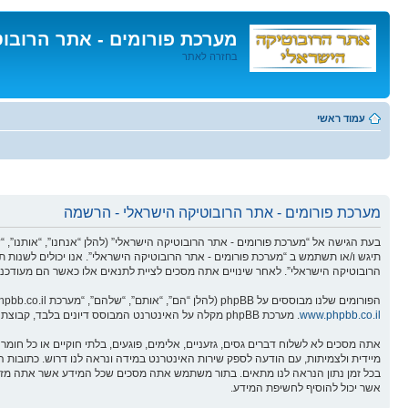
מערכת פורומים - אתר הרובו
בחזרה לאתר
דלג
לתוכן
עמוד ראשי
מערכת פורומים - אתר הרובוטיקה הישראלי - הרשמה
תיגש ו/או תשתמש ב “מערכת פורומים - אתר הרובוטיקה הישראלי”. אנו יכולים לשנות ת
הרובוטיקה הישראלי”. לאחר שינויים אתה מסכים לציית לתנאים אלו כאשר הם מעודכנים
הפורומים שלנו מבוססים על phpBB (להלן “הם”, “אותם”, “שלהם”, “מערכת phpBB”, “www.phpbb.co.il”, “קבוצת phpBB”, “צוות phpBBהישראלי”) אשר הינה מערכת בולטיין המשוחררת תחת הסכם “
www.phpbb.co.il
. מערכת phpBB מקלה על האינטרנט המבוסס דיונים בלבד, קבוצת phpBB אינה אחראית לכל מה שאנו מאפשרים ו/או לא מאפשרים בתור תוכן מורשה ו/או מנוהל. למידע נוסף לגבי phpBB, ראה:
אתה מסכים לא לשלוח דברים גסים, גזעניים, אלימים, פוגעים, בלתי חוקיים או כל ח
אשר יכול להוסיף לחשיפת המידע.