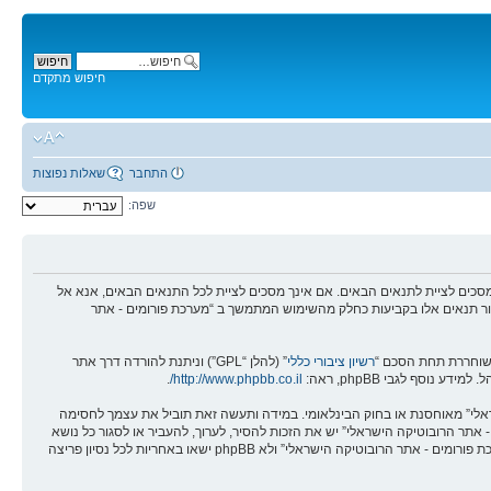
חיפוש מתקדם
התחבר
שאלות נפוצות
שפה:
מים - אתר הרובוטיקה הישראלי” (להלן “אנחנו”, “אותנו”, “שלנו”, “מערכת פורומים - אתר הרובוטיקה הישראלי”, “https://robotica.co.il/forums”), אתה מסכים לציית לתנאים הבאים. אם אינך מסכים לציית לכל התנאים הבאים, אנא אל
לסקור תנאים אלו בקביעות כחלק מהשימוש המתמשך ב “מערכת פורומים - אתר
רשיון ציבורי כללי
” (להלן “GPL”) וניתנת להורדה דרך אתר
.
http://www.phpbb.co.il/
שראלי” מאוחסנת או בחוק הבינלאומי. במידה ותעשה זאת תוביל את עצמך לחסימה
אים אלו. אתה מסכים של “מערכת פורומים - אתר הרובוטיקה הישראלי” יש את הזכות להסיר, לערוך, להעביר או לסגור כל נושא
בכל זמן נתון הנראה לנו מתאים. בתור משתמש אתה מסכים שכל המידע אשר אתה מזין יאוחסן בבסיס הנתונים. בעוד שמידע זה לא יחשף לשום צד שלישי ללא הסכמתך, לא “מערכת פורומים - אתר הרובוטיקה הישראלי” ולא phpBB ישאו באחריות לכל נסיון פריצה