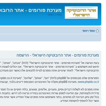
מערכת פורומים - אתר הרובו
בחזרה לאתר
דלג
לתוכן
עמוד ראשי
מערכת פורומים - אתר הרובוטיקה הישראלי - הרשמה
תיגש ו/או תשתמש ב “מערכת פורומים - אתר הרובוטיקה הישראלי”. אנו יכולים לשנות ת
הרובוטיקה הישראלי”. לאחר שינויים אתה מסכים לציית לתנאים אלו כאשר הם מעודכנים
הפורומים שלנו מבוססים על phpBB (להלן “הם”, “אותם”, “שלהם”, “מערכת phpBB”, “www.phpbb.co.il”, “קבוצת phpBB”, “צוות phpBBהישראלי”) אשר הינה מערכת בולטיין המשוחררת תחת הסכם “
www.phpbb.co.il
. מערכת phpBB מקלה על האינטרנט המבוסס דיונים בלבד, קבוצת phpBB אינה אחראית לכל מה שאנו מאפשרים ו/או לא מאפשרים בתור תוכן מורשה ו/או מנוהל. למידע נוסף לגבי phpBB, ראה:
אתה מסכים לא לשלוח דברים גסים, גזעניים, אלימים, פוגעים, בלתי חוקיים או כל ח
אשר יכול להוסיף לחשיפת המידע.