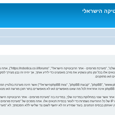
טיקה הישראלי
בעת הגישה אל “מערכת פורו
נאים אלו בכל זמן נתון ונשקיע את מירב מאמצינו כדי לידע אותך, אך יהיה זה נבון מצידך 
 ו/או מתוקנים.
ומר אחר אשר שנוי במחלוקת במדינה שלך, במדינה בה “מערכת פורומים - אתר הרובוטיקה הי
מיידית ולצמיתות, עם הודעה לספק שירות האינטרנט במידה ונראה לנו דרוש. כתובות ה IP של כל ההודעות נשמרות כדי לעזור בכפיית תנ