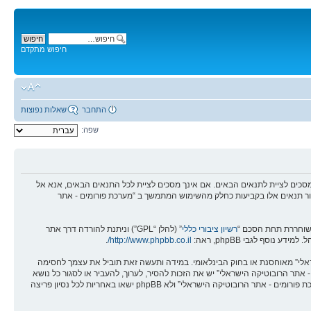
חיפוש מתקדם
התחבר
שאלות נפוצות
שפה:
מים - אתר הרובוטיקה הישראלי” (להלן “אנחנו”, “אותנו”, “שלנו”, “מערכת פורומים - אתר הרובוטיקה הישראלי”, “https://robotica.co.il/forums”), אתה מסכים לציית לתנאים הבאים. אם אינך מסכים לציית לכל התנאים הבאים, אנא אל
לסקור תנאים אלו בקביעות כחלק מהשימוש המתמשך ב “מערכת פורומים - אתר
רשיון ציבורי כללי
” (להלן “GPL”) וניתנת להורדה דרך אתר
.
http://www.phpbb.co.il/
שראלי” מאוחסנת או בחוק הבינלאומי. במידה ותעשה זאת תוביל את עצמך לחסימה
אים אלו. אתה מסכים של “מערכת פורומים - אתר הרובוטיקה הישראלי” יש את הזכות להסיר, לערוך, להעביר או לסגור כל נושא
בכל זמן נתון הנראה לנו מתאים. בתור משתמש אתה מסכים שכל המידע אשר אתה מזין יאוחסן בבסיס הנתונים. בעוד שמידע זה לא יחשף לשום צד שלישי ללא הסכמתך, לא “מערכת פורומים - אתר הרובוטיקה הישראלי” ולא phpBB ישאו באחריות לכל נסיון פריצה