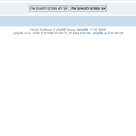
מופעל על-ידי
phpBB
® Forum Software © phpBB Group
מבוסס על
phpBB.co.il - פורומים בעברית
. כל הזכויות שמורות © 2008 - phpBB.co.il.