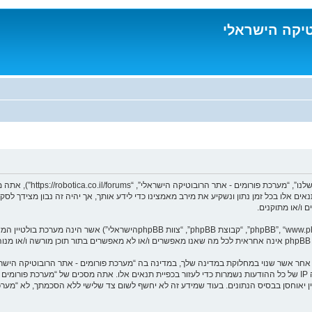
טיקה הישראלי
בעת הגישה אל “מערכת פורו
נאים אלו בכל זמן נתון ונשקיע את מירב מאמצינו כדי לידע אותך, אך יהיה זה נבון מצידך 
 ו/או מתוקנים.
ומר אחר אשר שנוי במחלוקת במדינה שלך, במדינה בה “מערכת פורומים - אתר הרובוטיקה הי
מיידית ולצמיתות, עם הודעה לספק שירות האינטרנט במידה ונראה לנו דרוש. כתובות ה IP של כל ההודעות נשמרות כדי לעזור בכפיית תנ