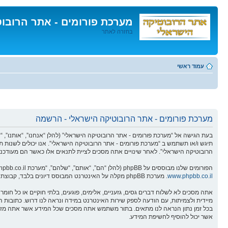
מערכת פורומים - אתר הרובו
בחזרה לאתר
דלג
לתוכן
עמוד ראשי
מערכת פורומים - אתר הרובוטיקה הישראלי - הרשמה
תיגש ו/או תשתמש ב “מערכת פורומים - אתר הרובוטיקה הישראלי”. אנו יכולים לשנות ת
הרובוטיקה הישראלי”. לאחר שינויים אתה מסכים לציית לתנאים אלו כאשר הם מעודכנים
הפורומים שלנו מבוססים על phpBB (להלן “הם”, “אותם”, “שלהם”, “מערכת phpBB”, “www.phpbb.co.il”, “קבוצת phpBB”, “צוות phpBBהישראלי”) אשר הינה מערכת בולטיין המשוחררת תחת הסכם “
www.phpbb.co.il
. מערכת phpBB מקלה על האינטרנט המבוסס דיונים בלבד, קבוצת phpBB אינה אחראית לכל מה שאנו מאפשרים ו/או לא מאפשרים בתור תוכן מורשה ו/או מנוהל. למידע נוסף לגבי phpBB, ראה:
אתה מסכים לא לשלוח דברים גסים, גזעניים, אלימים, פוגעים, בלתי חוקיים או כל ח
אשר יכול להוסיף לחשיפת המידע.