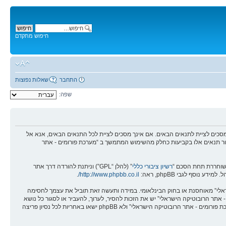
חיפוש מתקדם
התחבר
שאלות נפוצות
שפה:
מים - אתר הרובוטיקה הישראלי” (להלן “אנחנו”, “אותנו”, “שלנו”, “מערכת פורומים - אתר הרובוטיקה הישראלי”, “https://robotica.co.il/forums”), אתה מסכים לציית לתנאים הבאים. אם אינך מסכים לציית לכל התנאים הבאים, אנא אל
לסקור תנאים אלו בקביעות כחלק מהשימוש המתמשך ב “מערכת פורומים - אתר
רשיון ציבורי כללי
” (להלן “GPL”) וניתנת להורדה דרך אתר
.
http://www.phpbb.co.il/
שראלי” מאוחסנת או בחוק הבינלאומי. במידה ותעשה זאת תוביל את עצמך לחסימה
אים אלו. אתה מסכים של “מערכת פורומים - אתר הרובוטיקה הישראלי” יש את הזכות להסיר, לערוך, להעביר או לסגור כל נושא
בכל זמן נתון הנראה לנו מתאים. בתור משתמש אתה מסכים שכל המידע אשר אתה מזין יאוחסן בבסיס הנתונים. בעוד שמידע זה לא יחשף לשום צד שלישי ללא הסכמתך, לא “מערכת פורומים - אתר הרובוטיקה הישראלי” ולא phpBB ישאו באחריות לכל נסיון פריצה