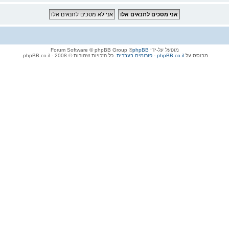
מופעל על-ידי
phpBB
® Forum Software © phpBB Group
מבוסס על
phpBB.co.il - פורומים בעברית
. כל הזכויות שמורות © 2008 - phpBB.co.il.