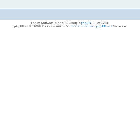
מופעל על-ידי
phpBB
® Forum Software © phpBB Group
מבוסס על
phpBB.co.il - פורומים בעברית
. כל הזכויות שמורות © 2008 - phpBB.co.il.