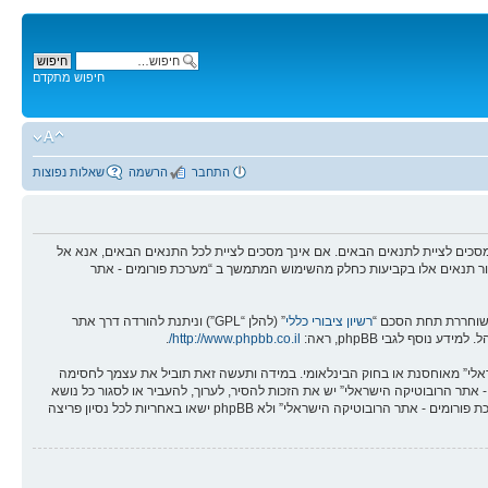
חיפוש מתקדם
התחבר
הרשמה
שאלות נפוצות
מים - אתר הרובוטיקה הישראלי” (להלן “אנחנו”, “אותנו”, “שלנו”, “מערכת פורומים - אתר הרובוטיקה הישראלי”, “https://robotica.co.il/forums”), אתה מסכים לציית לתנאים הבאים. אם אינך מסכים לציית לכל התנאים הבאים, אנא אל
לסקור תנאים אלו בקביעות כחלק מהשימוש המתמשך ב “מערכת פורומים - אתר
רשיון ציבורי כללי
” (להלן “GPL”) וניתנת להורדה דרך אתר
.
http://www.phpbb.co.il/
שראלי” מאוחסנת או בחוק הבינלאומי. במידה ותעשה זאת תוביל את עצמך לחסימה
אים אלו. אתה מסכים של “מערכת פורומים - אתר הרובוטיקה הישראלי” יש את הזכות להסיר, לערוך, להעביר או לסגור כל נושא
בכל זמן נתון הנראה לנו מתאים. בתור משתמש אתה מסכים שכל המידע אשר אתה מזין יאוחסן בבסיס הנתונים. בעוד שמידע זה לא יחשף לשום צד שלישי ללא הסכמתך, לא “מערכת פורומים - אתר הרובוטיקה הישראלי” ולא phpBB ישאו באחריות לכל נסיון פריצה