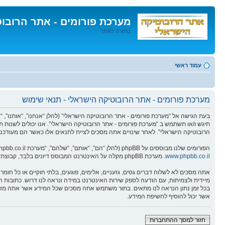
מערכת פורומים - אתר הרובו
בחזרה לאתר
דלג
לתוכן
עמוד ראשי
מערכת פורומים - אתר הרובוטיקה הישראלי - תנאי שימוש
תיגש ו/או תשתמש ב “מערכת פורומים - אתר הרובוטיקה הישראלי”. אנו יכולים לשנות ת
הרובוטיקה הישראלי”. לאחר שינויים אתה מסכים לציית לתנאים אלו כאשר הם מעודכנים
הפורומים שלנו מבוססים על phpBB (להלן “הם”, “אותם”, “שלהם”, “מערכת phpBB”, “www.phpbb.co.il”, “קבוצת phpBB”, “צוות phpBBהישראלי”) אשר הינה מערכת בולטיין המשוחררת תחת הסכם “
www.phpbb.co.il
. מערכת phpBB מקלה על האינטרנט המבוסס דיונים בלבד, קבוצת phpBB אינה אחראית לכל מה שאנו מאפשרים ו/או לא מאפשרים בתור תוכן מורשה ו/או מנוהל. למידע נוסף לגבי phpBB, ראה:
אתה מסכים לא לשלוח דברים גסים, גזעניים, אלימים, פוגעים, בלתי חוקיים או כל ח
אשר יכול להוסיף לחשיפת המידע.
חזור למסך ההתחברות