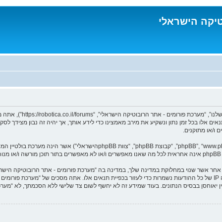
טיקה הישראלי
בעת הגישה אל “מערכת פורו
נאים אלו בכל זמן נתון ונשקיע את מירב מאמצינו כדי לידע אותך, אך יהיה זה נבון מצידך 
 ו/או מתוקנים.
ומר אחר אשר שנוי במחלוקת במדינה שלך, במדינה בה “מערכת פורומים - אתר הרובוטיקה הי
מיידית ולצמיתות, עם הודעה לספק שירות האינטרנט במידה ונראה לנו דרוש. כתובות ה IP של כל ההודעות נשמרות כדי לעזור בכפיית תנ