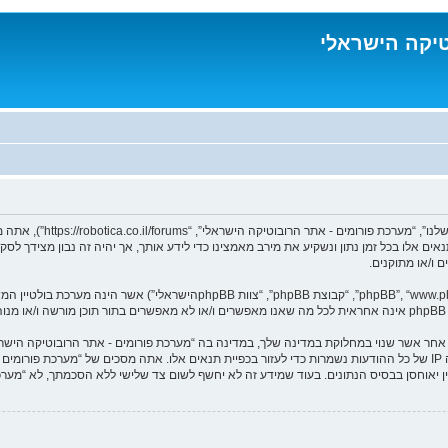
טיקה הישראלי
בעת הגישה אל “מערכת פורו
נאים אלו בכל זמן נתון ונשקיע את מירב מאמצינו כדי לידע אותך, אך יהיה זה נבון מצידך 
 ו/או מתוקנים.
ומר אחר אשר שנוי במחלוקת במדינה שלך, במדינה בה “מערכת פורומים - אתר הרובוטיקה הי
מיידית ולצמיתות, עם הודעה לספק שירות האינטרנט במידה ונראה לנו דרוש. כתובות ה IP של כל ההודעות נשמרות כדי לעזור בכפיית תנ