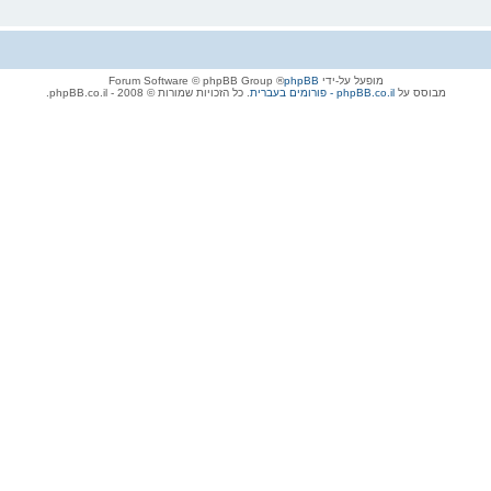
מופעל על-ידי
phpBB
® Forum Software © phpBB Group
מבוסס על
phpBB.co.il - פורומים בעברית
. כל הזכויות שמורות © 2008 - phpBB.co.il.