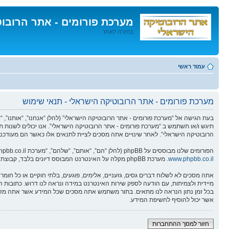
מערכת פורומים - אתר הרובו
בחזרה לאתר
דלג
לתוכן
עמוד ראשי
מערכת פורומים - אתר הרובוטיקה הישראלי - תנאי שימוש
תיגש ו/או תשתמש ב “מערכת פורומים - אתר הרובוטיקה הישראלי”. אנו יכולים לשנות ת
הרובוטיקה הישראלי”. לאחר שינויים אתה מסכים לציית לתנאים אלו כאשר הם מעודכנים
הפורומים שלנו מבוססים על phpBB (להלן “הם”, “אותם”, “שלהם”, “מערכת phpBB”, “www.phpbb.co.il”, “קבוצת phpBB”, “צוות phpBBהישראלי”) אשר הינה מערכת בולטיין המשוחררת תחת הסכם “
www.phpbb.co.il
. מערכת phpBB מקלה על האינטרנט המבוסס דיונים בלבד, קבוצת phpBB אינה אחראית לכל מה שאנו מאפשרים ו/או לא מאפשרים בתור תוכן מורשה ו/או מנוהל. למידע נוסף לגבי phpBB, ראה:
אתה מסכים לא לשלוח דברים גסים, גזעניים, אלימים, פוגעים, בלתי חוקיים או כל ח
אשר יכול להוסיף לחשיפת המידע.
חזור למסך ההתחברות