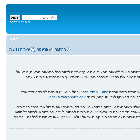
חיפוש מתקדם
התחבר
הרשמה
שאלות נפוצות
מים - אתר הרובוטיקה הישראלי” (להלן “אנחנו”, “אותנו”, “שלנו”, “מערכת פורומים - אתר הרובוטיקה הישראלי”, “https://robotica.co.il/forums”), אתה מסכים לציית לתנאים הבאים. אם אינך מסכים לציית לכל התנאים הבאים, אנא אל
לסקור תנאים אלו בקביעות כחלק מהשימוש המתמשך ב “מערכת פורומים - אתר
רשיון ציבורי כללי
” (להלן “GPL”) וניתנת להורדה דרך אתר
.
http://www.phpbb.co.il/
שראלי” מאוחסנת או בחוק הבינלאומי. במידה ותעשה זאת תוביל את עצמך לחסימה
אים אלו. אתה מסכים של “מערכת פורומים - אתר הרובוטיקה הישראלי” יש את הזכות להסיר, לערוך, להעביר או לסגור כל נושא
בכל זמן נתון הנראה לנו מתאים. בתור משתמש אתה מסכים שכל המידע אשר אתה מזין יאוחסן בבסיס הנתונים. בעוד שמידע זה לא יחשף לשום צד שלישי ללא הסכמתך, לא “מערכת פורומים - אתר הרובוטיקה הישראלי” ולא phpBB ישאו באחריות לכל נסיון פריצה