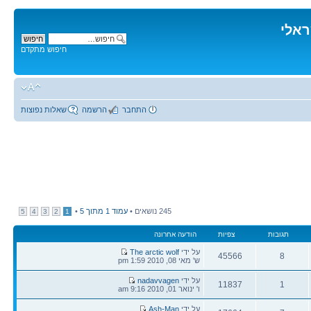
ראלי
חיפוש מתקדם
התחבר
הרשמה
שאלות נפוצות
245 נושאים •
עמוד
1
מתוך
5
•
5
4
3
2
1
תגובות
צפיות
הודעה אחרונה
הודעה
על ידי
The arctic wolf
45566
8
אחרונה
ש' מאי 08, 2010 1:59 pm
תגובות
צפיות
הודעה
על ידי
nadavvagen
11837
1
אחרונה
ו' ינואר 01, 2010 9:16 am
תגובות
צפיות
הודעה
על ידי
Ash-Man