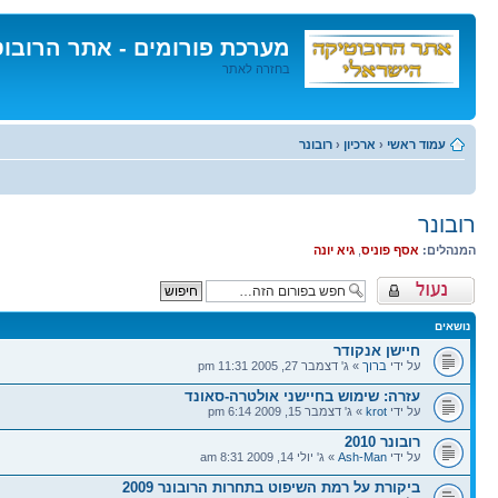
מערכת פורומים - אתר הרובו
בחזרה לאתר
דלג
לתוכן
עמוד ראשי
‹
ארכיון
‹
רובונר
רובונר
המנהלים:
אסף פוניס
,
גיא יונה
פורום נעול
נושאים
חיישן אנקודר
על ידי
ברוך
» ג' דצמבר 27, 2005 11:31 pm
עזרה: שימוש בחיישני אולטרה-סאונד
על ידי
krot
» ג' דצמבר 15, 2009 6:14 pm
רובונר 2010
על ידי
Ash-Man
» ג' יולי 14, 2009 8:31 am
ביקורת על רמת השיפוט בתחרות הרובונר 2009