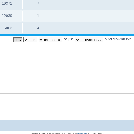
19371
7
תגובות
צפיות
12039
1
תגובות
צפיות
15062
4
תגובות
צפיות
הצג נושאים קודמים:
מיין לפי
מופעל על-ידי
phpBB
® Forum Software © phpBB Group