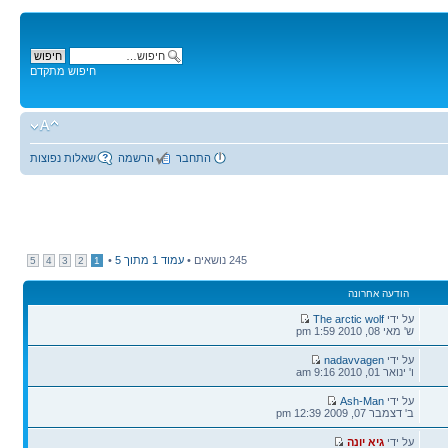
חיפוש מתקדם
התחבר
הרשמה
שאלות נפוצות
245 נושאים •
עמוד
1
מתוך
5
•
5
4
3
2
1
הודעה אחרונה
הודעה
על ידי
The arctic wolf
אחרונה
ש' מאי 08, 2010 1:59 pm
הודעה
על ידי
nadavvagen
אחרונה
ו' ינואר 01, 2010 9:16 am
הודעה
על ידי
Ash-Man
אחרונה
ב' דצמבר 07, 2009 12:39 pm
הודעה
על ידי
גיא יונה