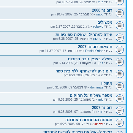
על ידי
רות
» ש' ינואר 26, 2008 10:57 pm
רובונר 2008
על ידי
sapo
» א' נובמבר 25, 2007 10:47 pm
מכשולים
על ידי
robokd
» ג' נובמבר 13, 2007 1:27 pm
עזרה למתחיל - שאלות ספיציפיות
על ידי
רפי כהן
» ה' ינואר 25, 2007 5:38 pm
תוצאות רובונר 2007
על ידי
Daniel-Orion
» ש' פברואר 17, 2007 11:37 pm
שאלה בעניין גובה הרובוט
על ידי
ברוך
» ו' אוקטובר 28, 2005 6:14 pm
אים ניתן להישתתף ללא בית ספר
על ידי ia » ו' מאי 26, 2006 6:21 pm
אקולון
על ידי
dominate
» ש' דצמבר 09, 2006 8:31 pm
מספר שאלות על החוקים
על ידי
mig
» ב' ספטמבר 25, 2006 9:32 am
רובונר 2007
על ידי
חוף
» ה' ספטמבר 07, 2006 9:23 pm
תמונות מהתחרות האחרונה
על ידי
גיא יונה
» א' יולי 09, 2006 6:28 pm
רציתי לשאול אם חייבים להרשם לתחרות