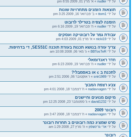
על ידי
nudler
» א' מרץ 01, 2009 8:55 pm
תוצאות הזמנים מתחרויות שונות
על ידי
ttom1
» ב' פברואר 16, 2009 3:25 pm
הזמנה לצפיה בטרילר לרובוט
על ידי
nudler
» ה' פברואר 19, 2009 6:16 pm
עבודת גמר על רובוטיקה ועסקים
על ידי
nicki19
» א' מרץ 01, 2009 4:03 pm
צריך עזרה בנושא תכנות בעזרת תוכנה SES51C, די בדחיפות.
על ידי
BBTosTeR
» ג' מאי 06, 2008 10:08 am
חדר ראנדומאלי
על ידי
nudler
» ה' פברואר 19, 2009 6:23 pm
לתכנת ב c או באסמבלי?
על ידי
snir1989
» ו' אוקטובר 06, 2006 2:51 pm
צבע רצפת המבוך
על ידי
nadavvagen
» ה' דצמבר 18, 2008 4:01 pm
מיקום מנועים וחיישנים
על ידי
david1232
» ג' ספטמבר 23, 2008 12:25 pm
רובונר 2009
על ידי
nadavvagen
» ה' דצמבר 18, 2008 3:47 pm
סרט שמציג כמה רובוטים ב תחרות רובונר
על ידי
ארי גרינשפון
» ה' מרץ 27, 2008 1:29 am
רובונר