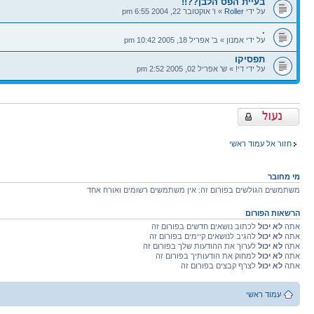
בעיית הפס הלבן??!!
על ידי
Roller
» ו' אוקטובר 22, 2004 6:55 pm
.
על ידי אמנון » ב' אפריל 18, 2005 10:42 pm
תפסיקו
על ידי די! » ש' אפריל 02, 2005 2:52 pm
פורום נעול
חזור אל עמוד ראשי
מי מחובר
משתמשים הגולשים בפורום זה: אין משתמשים רשומים ואורח אחד
הרשאות הפורום
אתה
לא יכול
לכתוב נושאים חדשים בפורום זה
אתה
לא יכול
להגיב לנושאים קיימים בפורום זה
אתה
לא יכול
לערוך את ההודעות שלך בפורום זה
אתה
לא יכול
למחוק את הודעותיך בפורום זה
אתה
לא יכול
לצרף קבצים בפורום זה
עמוד ראשי