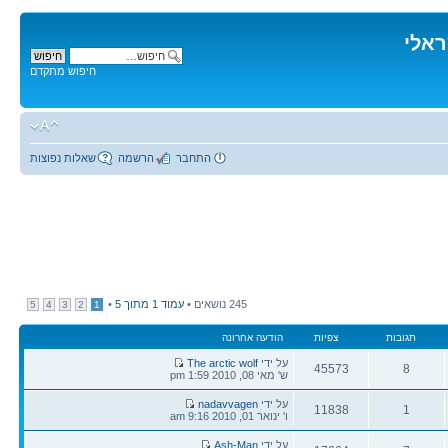
ראלי
חיפוש מתקדם
התחבר
הרשמה
שאלות נפוצות
245 נושאים •
עמוד
1
מתוך
5
•
5
4
3
2
1
תגובות
צפיות
הודעה אחרונה
הודעה
על ידי
The arctic wolf
45573
8
אחרונה
ש' מאי 08, 2010 1:59 pm
תגובות
צפיות
הודעה
על ידי
nadavvagen
11838
1
אחרונה
ו' ינואר 01, 2010 9:16 am
תגובות
צפיות
הודעה
על ידי
Ash-Man