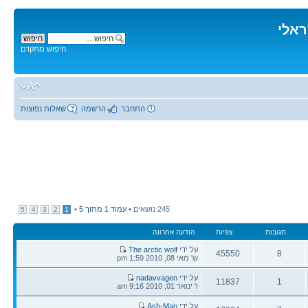
ראלי
חיפוש מתקדם
התחבר
הרשמה
שאלות נפוצות
245 נושאים •
עמוד
1
מתוך
5
•
5
4
3
2
1
תגובות
צפיות
הודעה אחרונה
הודעה
על ידי
The arctic wolf
45550
8
אחרונה
ש' מאי 08, 2010 1:59 pm
תגובות
צפיות
הודעה
על ידי
nadavvagen
11837
1
אחרונה
ו' ינואר 01, 2010 9:16 am
תגובות
צפיות
הודעה
על ידי
Ash-Man