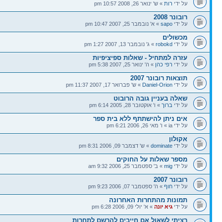
על ידי
רות
» ש' ינואר 26, 2008 10:57 pm
רובונר 2008
על ידי
sapo
» א' נובמבר 25, 2007 10:47 pm
מכשולים
על ידי
robokd
» ג' נובמבר 13, 2007 1:27 pm
עזרה למתחיל - שאלות ספיציפיות
על ידי
רפי כהן
» ה' ינואר 25, 2007 5:38 pm
תוצאות רובונר 2007
על ידי
Daniel-Orion
» ש' פברואר 17, 2007 11:37 pm
שאלה בעניין גובה הרובוט
על ידי
ברוך
» ו' אוקטובר 28, 2005 6:14 pm
אים ניתן להישתתף ללא בית ספר
על ידי ia » ו' מאי 26, 2006 6:21 pm
אקולון
על ידי
dominate
» ש' דצמבר 09, 2006 8:31 pm
מספר שאלות על החוקים
על ידי
mig
» ב' ספטמבר 25, 2006 9:32 am
רובונר 2007
על ידי
חוף
» ה' ספטמבר 07, 2006 9:23 pm
תמונות מהתחרות האחרונה
על ידי
גיא יונה
» א' יולי 09, 2006 6:28 pm
רציתי לשאול אם חייבים להרשם לתחרות