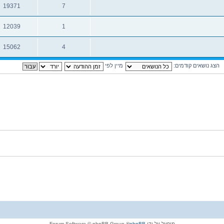
19371
7
תגובות
צפיות
12039
1
תגובות
צפיות
15062
4
תגובות
צפיות
הצג נושאים קודמים:
מיין לפי
מופעל על-ידי
phpBB
® Forum Software © phpBB Group