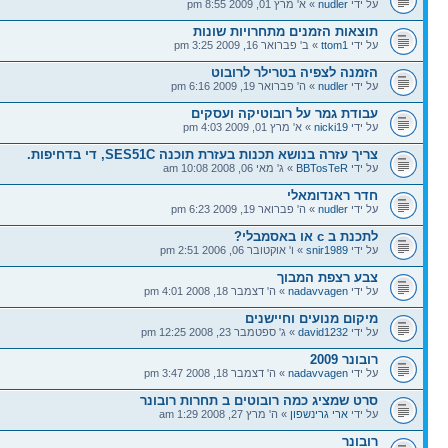
על ידי
nudler
» א' מרץ 01, 2009 8:55 pm
תוצאות הזמנים מתחרויות שונות
על ידי
ttom1
» ב' פברואר 16, 2009 3:25 pm
הזמנה לצפיה בטרילר לרובוט
על ידי
nudler
» ה' פברואר 19, 2009 6:16 pm
עבודת גמר על רובוטיקה ועסקים
על ידי
nicki19
» א' מרץ 01, 2009 4:03 pm
צריך עזרה בנושא תכנות בעזרת תוכנה SES51C, די בדחיפות.
על ידי
BBTosTeR
» ג' מאי 06, 2008 10:08 am
חדר ראנדומאלי
על ידי
nudler
» ה' פברואר 19, 2009 6:23 pm
לתכנת ב c או באסמבלי?
על ידי
snir1989
» ו' אוקטובר 06, 2006 2:51 pm
צבע רצפת המבוך
על ידי
nadavvagen
» ה' דצמבר 18, 2008 4:01 pm
מיקום מנועים וחיישנים
על ידי
david1232
» ג' ספטמבר 23, 2008 12:25 pm
רובונר 2009
על ידי
nadavvagen
» ה' דצמבר 18, 2008 3:47 pm
סרט שמציג כמה רובוטים ב תחרות רובונר
על ידי
ארי גרינשפון
» ה' מרץ 27, 2008 1:29 am
רובונר