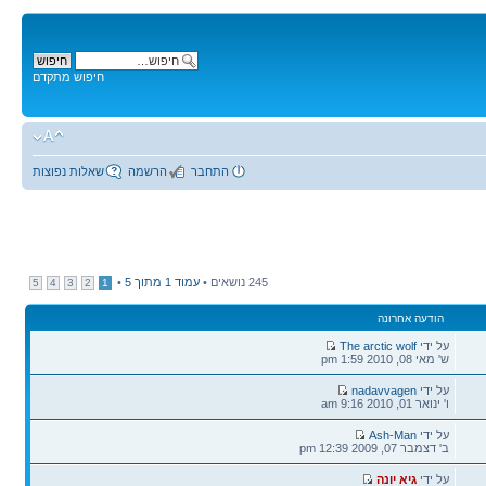
חיפוש מתקדם
התחבר
הרשמה
שאלות נפוצות
245 נושאים •
עמוד
1
מתוך
5
•
5
4
3
2
1
הודעה אחרונה
הודעה
על ידי
The arctic wolf
אחרונה
ש' מאי 08, 2010 1:59 pm
הודעה
על ידי
nadavvagen
אחרונה
ו' ינואר 01, 2010 9:16 am
הודעה
על ידי
Ash-Man
אחרונה
ב' דצמבר 07, 2009 12:39 pm
הודעה
על ידי
גיא יונה