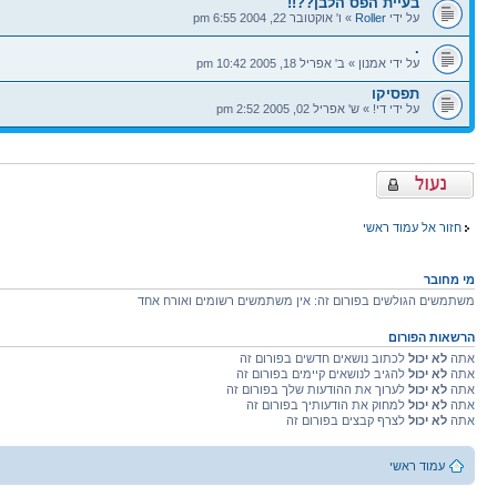
בעיית הפס הלבן??!!
על ידי
Roller
» ו' אוקטובר 22, 2004 6:55 pm
.
על ידי אמנון » ב' אפריל 18, 2005 10:42 pm
תפסיקו
על ידי די! » ש' אפריל 02, 2005 2:52 pm
פורום נעול
חזור אל עמוד ראשי
מי מחובר
משתמשים הגולשים בפורום זה: אין משתמשים רשומים ואורח אחד
הרשאות הפורום
אתה
לא יכול
לכתוב נושאים חדשים בפורום זה
אתה
לא יכול
להגיב לנושאים קיימים בפורום זה
אתה
לא יכול
לערוך את ההודעות שלך בפורום זה
אתה
לא יכול
למחוק את הודעותיך בפורום זה
אתה
לא יכול
לצרף קבצים בפורום זה
עמוד ראשי