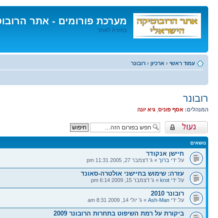
מערכת פורומים - אתר הרובו
בחזרה לאתר
דלג
לתוכן
עמוד ראשי
‹
ארכיון
‹
רובונר
רובונר
המנהלים:
אסף פוניס
,
גיא יונה
פורום נעול
נושאים
חיישן אנקודר
על ידי
ברוך
» ג' דצמבר 27, 2005 11:31 pm
עזרה: שימוש בחיישני אולטרה-סאונד
על ידי
krot
» ג' דצמבר 15, 2009 6:14 pm
רובונר 2010
על ידי
Ash-Man
» ג' יולי 14, 2009 8:31 am
ביקורת על רמת השיפוט בתחרות הרובונר 2009