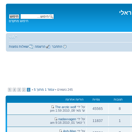
ראלי
חיפוש מתקדם
התחבר
הרשמה
שאלות נפוצות
245 נושאים •
עמוד
1
מתוך
5
•
5
4
3
2
1
תגובות
צפיות
הודעה אחרונה
הודעה
על ידי
The arctic wolf
45565
8
אחרונה
ש' מאי 08, 2010 1:59 pm
תגובות
צפיות
הודעה
על ידי
nadavvagen
11837
1
אחרונה
ו' ינואר 01, 2010 9:16 am
תגובות
צפיות
הודעה
על ידי
Ash-Man