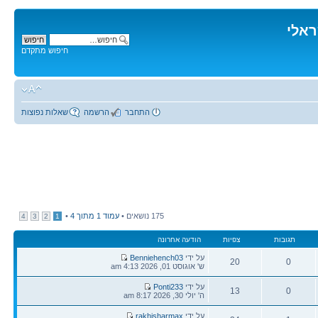
ראלי
חיפוש מתקדם
התחבר
הרשמה
שאלות נפוצות
175 נושאים •
עמוד
1
מתוך
4
•
4
3
2
1
תגובות
צפיות
הודעה אחרונה
הודעה
על ידי
Benniehench03
20
0
אחרונה
ש' אוגוסט 01, 2026 4:13 am
תגובות
צפיות
הודעה
על ידי
Ponti233
13
0
אחרונה
ה' יולי 30, 2026 8:17 am
תגובות
צפיות
הודעה
על ידי
rakhisharmax