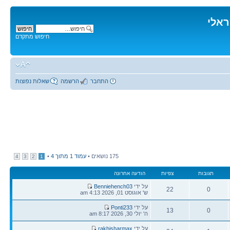
ראלי
חיפוש מתקדם
התחבר
הרשמה
שאלות נפוצות
175 נושאים •
עמוד
1
מתוך
4
•
4
3
2
1
תגובות
צפיות
הודעה אחרונה
הודעה
על ידי
Benniehench03
22
0
אחרונה
ש' אוגוסט 01, 2026 4:13 am
תגובות
צפיות
הודעה
על ידי
Ponti233
13
0
אחרונה
ה' יולי 30, 2026 8:17 am
תגובות
צפיות
הודעה
על ידי
rakhisharmax