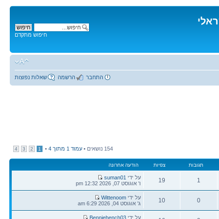
ראלי
חיפוש מתקדם
התחבר
הרשמה
שאלות נפוצות
154 נושאים •
עמוד
1
מתוך
4
•
4
3
2
1
תגובות
צפיות
הודעה אחרונה
הודעה
על ידי
suman01
19
1
אחרונה
ו' אוגוסט 07, 2026 12:32 pm
תגובות
צפיות
הודעה
על ידי
Wittenoom
10
0
אחרונה
ג' אוגוסט 04, 2026 6:29 am
תגובות
צפיות
הודעה
על ידי
Benniehench03