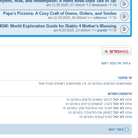
hythm, Risk, and Redemption: A Retro Bowl-Style Tale of Tac
על ידי
Amaroons
» ד' אוגוסט 27, 2025 11:39 am
Papa’s Pizzeria: A Cozy Craft of Ovens, Orders, and Smiles
על ידי
robbynss
» ג' אוגוסט 26, 2025 11:18 am
4GM: World Exploration Guide for Diablo 4 Mother's Blessing
על ידי
jeanbb
» ד' אוגוסט 13, 2025 8:33 am
פרסם נושא חדש
חזור אל עמוד ראשי
מי מחובר
משתמשים הגולשים בפורום זה: אין משתמשים רשומים ואורח אחד
הרשאות הפורום
אתה
לא יכול
לכתוב נושאים חדשים בפורום זה
אתה
לא יכול
להגיב לנושאים קיימים בפורום זה
אתה
לא יכול
לערוך את ההודעות שלך בפורום זה
אתה
לא יכול
למחוק את הודעותיך בפורום זה
אתה
לא יכול
לצרף קבצים בפורום זה
עמוד ראשי