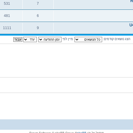
R
531
7
תגובות
צפיות
481
6
תגובות
צפיות
U
1111
9
תגובות
צפיות
הצג נושאים קודמים:
מיין לפי
מופעל על-ידי
phpBB
® Forum Software © phpBB Group