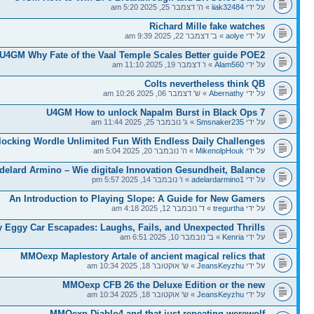
על ידי
iiak32484
» ה' דצמבר 25, 2025 5:20 am
Richard Mille fake watches
על ידי
aolye
» ב' דצמבר 22, 2025 9:39 am
U4GM Why Fate of the Vaal Temple Scales Better guide POE2
על ידי
Alam560
» ו' דצמבר 19, 2025 11:10 am
Colts nevertheless think QB
על ידי
Abernathy
» ש' דצמבר 06, 2025 10:26 am
U4GM How to unlock Napalm Burst in Black Ops 7
על ידי
Smsnaker235
» ג' נובמבר 25, 2025 11:44 am
locking Wordle Unlimited Fun With Endless Daily Challenges
על ידי
MikenolpHouk
» ה' נובמבר 20, 2025 5:04 am
delard Armino – Wie digitale Innovation Gesundheit, Balance
על ידי
adelardarmino1
» ו' נובמבר 14, 2025 5:57 pm
An Introduction to Playing Slope: A Guide for New Gamers
על ידי
tregurtha
» ד' נובמבר 12, 2025 4:18 am
 Eggy Car Escapades: Laughs, Fails, and Unexpected Thrills
על ידי
Kenria
» ב' נובמבר 10, 2025 6:51 am
MMOexp Maplestory Artale of ancient magical relics that
על ידי
JeansKeyzhu
» ש' אוקטובר 18, 2025 10:34 am
MMOexp CFB 26 the Deluxe Edition or the new
על ידי
JeansKeyzhu
» ש' אוקטובר 18, 2025 10:34 am
MMOexp Diablo4 and that just repeating werewolf