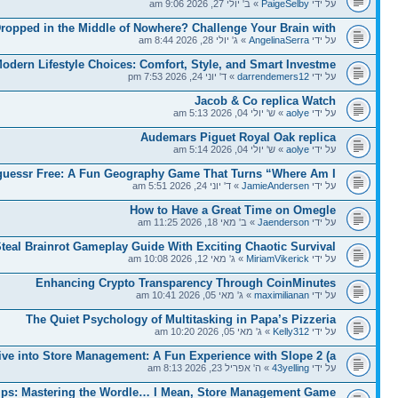
על ידי
PaigeSelby
» ב' יולי 27, 2026 9:06 am
ropped in the Middle of Nowhere? Challenge Your Brain with
על ידי
AngelinaSerra
» ג' יולי 28, 2026 8:44 am
odern Lifestyle Choices: Comfort, Style, and Smart Investme
על ידי
darrendemers12
» ד' יוני 24, 2026 7:53 pm
Jacob & Co replica Watch
על ידי
aolye
» ש' יולי 04, 2026 5:13 am
Audemars Piguet Royal Oak replica
על ידי
aolye
» ש' יולי 04, 2026 5:14 am
uessr Free: A Fun Geography Game That Turns “Where Am I?
על ידי
JamieAndersen
» ד' יוני 24, 2026 5:51 am
How to Have a Great Time on Omegle
על ידי
Jaenderson
» ב' מאי 18, 2026 11:25 am
teal Brainrot Gameplay Guide With Exciting Chaotic Survival
על ידי
MiriamVikerick
» ג' מאי 12, 2026 10:08 am
Enhancing Crypto Transparency Through CoinMinutes
על ידי
maximilianan
» ג' מאי 05, 2026 10:41 am
The Quiet Psychology of Multitasking in Papa’s Pizzeria
על ידי
Kelly312
» ג' מאי 05, 2026 10:20 am
ive into Store Management: A Fun Experience with Slope 2 (a
על ידי
43yelling
» ה' אפריל 23, 2026 8:13 am
ips: Mastering the Wordle… I Mean, Store Management Game