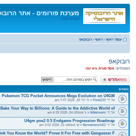
מערכת פורומים - אתר הרובו
בחזרה לאתר
דלג
לתוכן
עמוד ראשי
‹
ראשי
‹
רובוקאפ
רובוקאפ
המנהלים:
אסף פוניס
,
גיא יונה
פרסם נושא חדש
נושאים
Pokemon TCG Pocket Announces Mega Evolution on U4GM
על ידי
Ponti233
» ה' יולי 30, 2026 7:47 am
Bake Your Way to Billions: A Guide to the Addictive World of
על ידי
Wittenoom
» ג' אוגוסט 04, 2026 6:29 am
U4gm poe2 0.5 Endgame Progression Roadmap
על ידי
Benniehench03
» ש' אוגוסט 01, 2026 3:52 am
ink You Know the World? Prove It For Free with Geoguessr F