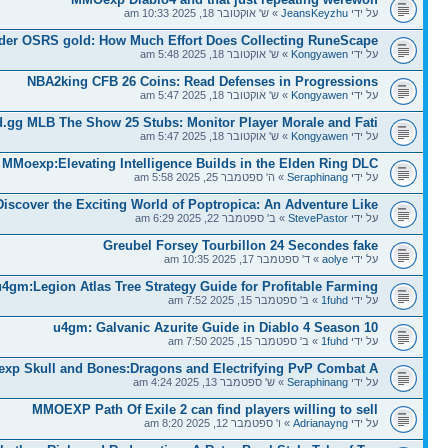
על ידי
JeansKeyzhu
» ש' אוקטובר 18, 2025 10:33 am
der OSRS gold: How Much Effort Does Collecting RuneScape
על ידי
Kongyawen
» ש' אוקטובר 18, 2025 5:48 am
NBA2king CFB 26 Coins: Read Defenses in Progressions
על ידי
Kongyawen
» ש' אוקטובר 18, 2025 5:47 am
d.gg MLB The Show 25 Stubs: Monitor Player Morale and Fati
על ידי
Kongyawen
» ש' אוקטובר 18, 2025 5:47 am
MMoexp:Elevating Intelligence Builds in the Elden Ring DLC
על ידי
Seraphinang
» ה' ספטמבר 25, 2025 5:58 am
Discover the Exciting World of Poptropica: An Adventure Like
על ידי
StevePastor
» ב' ספטמבר 22, 2025 6:29 am
Greubel Forsey Tourbillon 24 Secondes fake
על ידי
aolye
» ד' ספטמבר 17, 2025 10:35 am
u4gm:Legion Atlas Tree Strategy Guide for Profitable Farming
על ידי
1fuhd
» ב' ספטמבר 15, 2025 7:52 am
u4gm: Galvanic Azurite Guide in Diablo 4 Season 10
על ידי
1fuhd
» ב' ספטמבר 15, 2025 7:50 am
xp Skull and Bones:Dragons and Electrifying PvP Combat A
על ידי
Seraphinang
» ש' ספטמבר 13, 2025 4:24 am
MMOEXP Path Of Exile 2 can find players willing to sell
על ידי
Adrianayng
» ו' ספטמבר 12, 2025 8:20 am