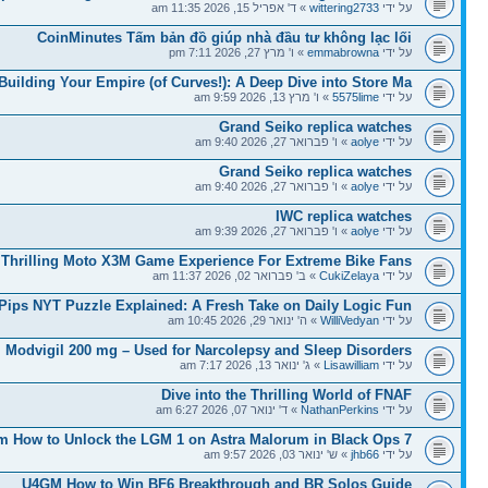
על ידי
wittering2733
» ד' אפריל 15, 2026 11:35 am
CoinMinutes Tấm bản đồ giúp nhà đầu tư không lạc lối
על ידי
emmabrowna
» ו' מרץ 27, 2026 7:11 pm
Building Your Empire (of Curves!): A Deep Dive into Store Ma
על ידי
5575lime
» ו' מרץ 13, 2026 9:59 am
Grand Seiko replica watches
על ידי
aolye
» ו' פברואר 27, 2026 9:40 am
Grand Seiko replica watches
על ידי
aolye
» ו' פברואר 27, 2026 9:40 am
IWC replica watches
על ידי
aolye
» ו' פברואר 27, 2026 9:39 am
Thrilling Moto X3M Game Experience For Extreme Bike Fans
על ידי
CukiZelaya
» ב' פברואר 02, 2026 11:37 am
Pips NYT Puzzle Explained: A Fresh Take on Daily Logic Fun
על ידי
WilliVedyan
» ה' ינואר 29, 2026 10:45 am
Modvigil 200 mg – Used for Narcolepsy and Sleep Disorders
על ידי
Lisawilliam
» ג' ינואר 13, 2026 7:17 am
Dive into the Thrilling World of FNAF
על ידי
NathanPerkins
» ד' ינואר 07, 2026 6:27 am
 How to Unlock the LGM 1 on Astra Malorum in Black Ops 7
על ידי
jhb66
» ש' ינואר 03, 2026 9:57 am
U4GM How to Win BF6 Breakthrough and BR Solos Guide