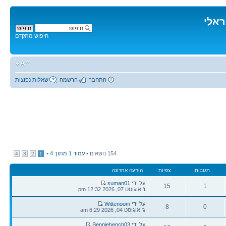
ראלי
חיפוש מתקדם
התחבר
הרשמה
שאלות נפוצות
154 נושאים •
עמוד
1
מתוך
4
•
4
3
2
1
תגובות
צפיות
הודעה אחרונה
הודעה
על ידי
suman01
15
1
אחרונה
ו' אוגוסט 07, 2026 12:32 pm
תגובות
צפיות
הודעה
על ידי
Wittenoom
8
0
אחרונה
ג' אוגוסט 04, 2026 6:29 am
תגובות
צפיות
הודעה
על ידי
Benniehench03