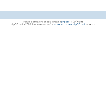
מופעל על-ידי
phpBB
® Forum Software © phpBB Group
מבוסס על
phpBB.co.il - פורומים בעברית
. כל הזכויות שמורות © 2008 - phpBB.co.il.