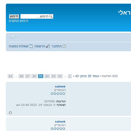
ראלי
חיפוש מתקדם
התחבר
הרשמה
שאלות נפוצות
633 הודעות •
עמוד
35
מתוך
43
•
...
...
43
38
37
36
35
34
33
32
1
xalmek
רובוטריק
הודעות:
337059
הצטרף:
ה' נובמבר 16, 2023 10:48 am
ח
ל
xalmek
רובוטריק