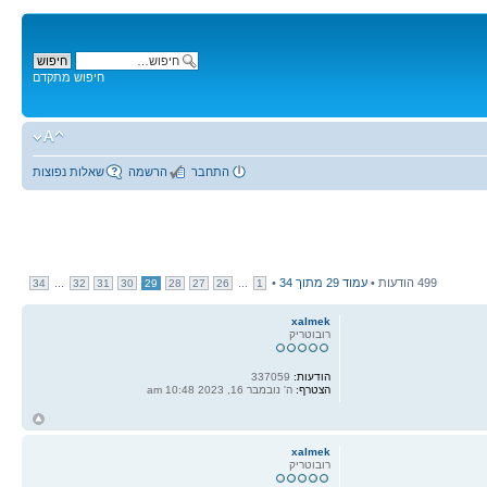
חיפוש מתקדם
התחבר
הרשמה
שאלות נפוצות
499 הודעות •
עמוד
29
מתוך
34
•
...
...
34
32
31
30
29
28
27
26
1
xalmek
רובוטריק
הודעות:
337059
הצטרף:
ה' נובמבר 16, 2023 10:48 am
ח
ל
xalmek
רובוטריק