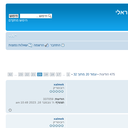
ראלי
חיפוש מתקדם
התחבר
הרשמה
שאלות נפוצות
475 הודעות •
עמוד
20
מתוך
32
•
...
...
32
23
22
21
20
19
18
17
1
xalmek
רובוטריק
הודעות:
337059
הצטרף:
ה' נובמבר 16, 2023 10:48 am
ח
ל
xalmek
רובוטריק