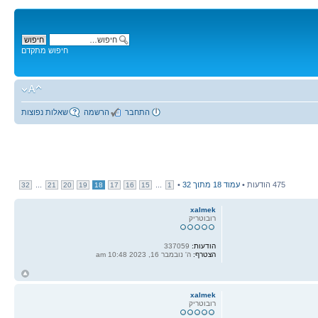
חיפוש מתקדם
התחבר
הרשמה
שאלות נפוצות
475 הודעות •
עמוד
18
מתוך
32
•
...
...
32
21
20
19
18
17
16
15
1
xalmek
רובוטריק
הודעות:
337059
הצטרף:
ה' נובמבר 16, 2023 10:48 am
ח
ל
xalmek
רובוטריק