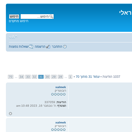
ראלי
חיפוש מתקדם
התחבר
הרשמה
שאלות נפוצות
1037 הודעות •
עמוד
31
מתוך
70
•
...
...
70
34
33
32
31
30
29
28
1
xalmek
רובוטריק
הודעות:
337059
הצטרף:
ה' נובמבר 16, 2023 10:48 am
ח
ל
xalmek
רובוטריק