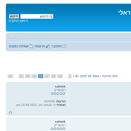
ראלי
חיפוש מתקדם
התחבר
הרשמה
שאלות נפוצות
603 הודעות •
עמוד
18
מתוך
41
•
...
...
41
21
20
19
18
17
16
15
1
xalmek
רובוטריק
הודעות:
337059
הצטרף:
ה' נובמבר 16, 2023 10:48 am
ח
ל
xalmek
רובוטריק