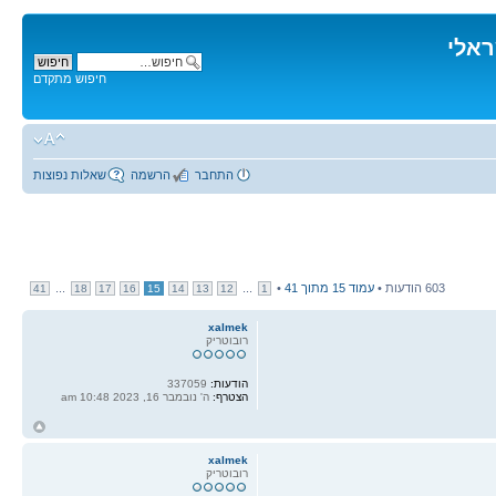
ראלי
חיפוש מתקדם
התחבר
הרשמה
שאלות נפוצות
603 הודעות •
עמוד
15
מתוך
41
•
...
...
41
18
17
16
15
14
13
12
1
xalmek
רובוטריק
הודעות:
337059
הצטרף:
ה' נובמבר 16, 2023 10:48 am
ח
ל
xalmek
רובוטריק