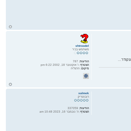
ח
ל
shtroodel
משתמש בכיר
קודר...
הודעות:
787
הצטרף:
ו' אוקטובר 18, 2002 6:22 pm
מיקום:
הרצליה
ח
ל
xalmek
רובוטריק
הודעות:
337059
הצטרף:
ה' נובמבר 16, 2023 10:48 am