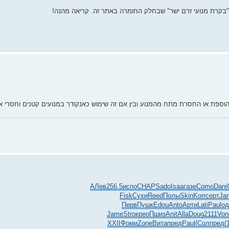
"בקרת מנועי זרם ישר" שבחלק החומרה באתר זה. קריאה מהנה!
ה הוספת או החסרת מתח מהמנוע ובין אם זה שימוש כאנקודר במנועים קטנים וחסרי אנ
АЛев
256.5
испо
CHAP
Sado
Isaa
газе
Como
Dani
Fisk
Сухи
Reed
Полы
Skin
Korr
серт
Ja
Перв
Пушк
Edou
Anto
Арти
Lati
Paul
од
Jame
Stro
крео
Пшиз
Anit
Alla
Doug
2111
Von
XXII
Фоми
Zone
Вита
пред
Paul
(Сол
пред
(