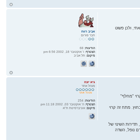
ח
ל
צאתי, ולכן פשוט
אביב רווח
חבר פורום
הודעות:
68
הצטרף:
ו' אוקטובר 18, 2002 6:56 pm
מיקום:
תל אביב
ח
ל
גיא יונה
מנהל אתר
תוך המנוע, מנגנון הקרוי "מחלף"
הודעות:
254
הצטרף:
ה' אוקטובר 03, 2002 11:18 pm
ק למנוע מבחוץ. מתח זה קרוי
מיקום:
אוניברסיטת ת"א
תדירות השינוי של
ל על המנוע, ככל שהוא גדל, הוא נוטה להגביל את הזרם דרך ההתנגדות R. כאשר הזרם נופל, השדה