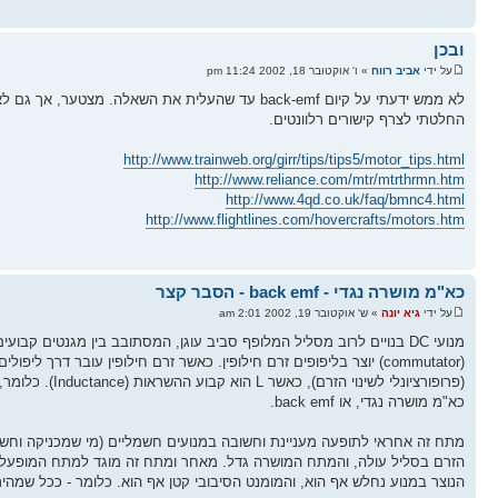
ובכן
על ידי
אביב רווח
» ו' אוקטובר 18, 2002 11:24 pm
לא ממש ידעתי על קיום back-emf עד שהעלית את השאל
החלטתי לצרף קישורים רלוונטים.
http://www.trainweb.org/girr/tips/tips5/motor_tips.html
http://www.reliance.com/mtr/mtrthrmn.htm
http://www.4qd.co.uk/faq/bmnc4.html
http://www.flightlines.com/hovercrafts/motors.htm
כא"מ מושרה נגדי - back emf - הסבר קצר
על ידי
גיא יונה
» ש' אוקטובר 19, 2002 2:01 am
(commutator) יוצר בליפופים זרם חילופין. כאשר זרם חילופין עובר דרך ליפולים כאלו, שהם למעשה סליל השראה, מושרה עליהם מתח V=L di/dt
(פרופורציונלי
כא"מ מושרה נגדי, או back emf.
מתח זה אחראי לתופעה מעניינת וחשובה במנועים חשמליים (מי שמכניקה וחשמל ת
הנוצר במנוע נחלש אף הוא, והמומנט הסיבובי קטן אף הוא. כלומר - ככל שמהיר