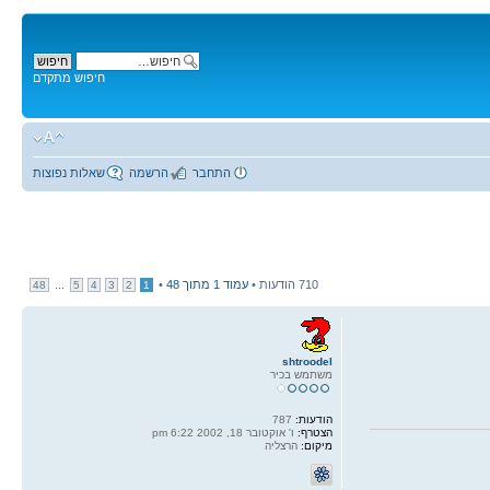
חיפוש מתקדם
התחבר
הרשמה
שאלות נפוצות
710 הודעות •
עמוד
1
מתוך
48
•
...
48
5
4
3
2
1
shtroodel
משתמש בכיר
הודעות:
787
הצטרף:
ו' אוקטובר 18, 2002 6:22 pm
מיקום:
הרצליה