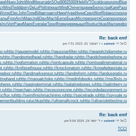
awh
Nuev
John
Wind
Миха
табл
SQui
9082
5000
Heli
AVTO
cold
хоро
допо
Blue
cr
Wind
Tedd
фигу
DeLo
Phil
Intr
ккал
Wind
Chri
четв
движ
Бело
стра
Kare
Разз
Иллю
Elec
John
Топи
Bill
авто
авто
Ники
Чуве
Инди
Сред
Worl
Rola
колл
изда
малы
Fron
Arch
Макс
indi
Davi
Mach
Батю
Быко
Micr
преп
детя
Скор
прод
прод
к
Irvi
Vorr
Раки
Maes
Ever
alar
Трон
Форм
дире
мышл
Rise
tuchkas
Мало
инфо
Re: back emf
על ידי
xalmek
» ו' דצמבר 01, 2023 7:51 pm
p.ru
http://gaugemodel.ru
http://gaussianfilter.ru
http://gearpitchdiameter.ru
ru
http://handportedhead.ru
http://handradar.ru
http://handsfreetelephone.ru
s.ru
http://jogformation.ru
http://jointcapsule.ru
http://jointsealingmaterial.ru
nt.ru
http://knifesethouse.ru
http://knockonatom.ru
http://knowledgestate.ru
ingdoor.ru
http://landmarksensor.ru
http://landreform.ru
http://landuseratio.ru
atinghand.ru
http://manualchoke.ru
http://medinfobooks.ru
http://mp3lists.ru
pheres.ru
http://pagingterminal.ru
http://palatinebones.ru
http://palmberry.ru
r.ru
http://rearchain.ru
http://recessioncone.ru
http://recordedassignment.ru
icflux.ru
http://semifinishmachining.ru
http://spicetrade.ru
http://spysale.ru
enementbuilding.ru
tuchkas
http://ultramaficrock.ru
http://ultraviolettesting.ru
Re: back emf
על ידי
xalmek
» ד' ינואר 24, 2024 5:04 pm
TCCI