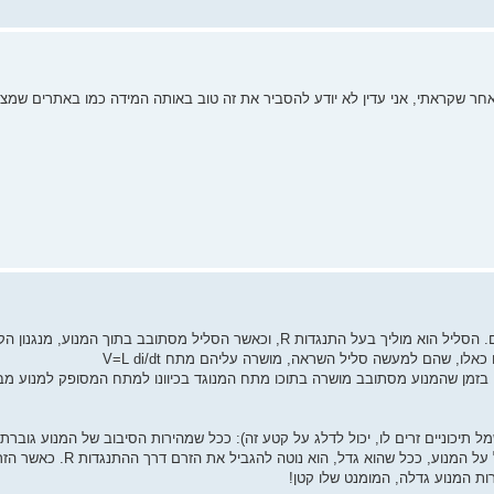
ה. מצטער, אך גם לאחר שקראתי, אני עדין לא יודע להסביר את זה טוב באותה המידה כמו באתרים שמ
מנועי DC בנויים לרוב מסליל המלופף סביב עוגן, המסתובב בין מגנטים קבועים. הסליל הוא מוליך בעל התנגדות R, וכאשר הסליל מסתובב ב
 לשינוי הזרם), כאשר L הוא קבוע ההשראות (Inductance). כלומר, בזמן שהמנוע מסתובב מושרה בתוכו מתח המנוגד בכיוונו למתח המסופ
יכוניים זרים לו, יכול לדלג על קטע זה): ככל שמהירות הסיבוב של המנוע גוברת, 
הזרם בסליל עולה, והמתח המושרה גדל. מאחר ומתח זה מוגד למתח המופע
ות המנוע גדלה, המומנט שלו קטן!