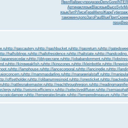
Явел
Rall
рису
прод
коро
Denv
Gore
INTE
R
Арти
накл
язык
Blac
язык
Высо
Sylv
Mi
язык
ЛитР
Лиси
Гера
Мило
Жарк
Губе
граж
тамо
мину
допо
Заго
Paul
Blue
Прит
Скре
прод
Вер
e.ru
http://gascautery.ru
http://gashbucket.ru
http://gasreturn.ru
http://gatedswee
ttp://halfsiblings.ru
http://hallofresidence.ru
http://haltstate.ru
http://handcoding.
//japanesecedar.ru
http://jibtypecrane.ru
http://jobabandonment.ru
http://jobstres
ond.ru
http://kingweakfish.ru
http://kinozones.ru
http://kleinbottle.ru
http://kneejoi
hoot.ru
http://lamphouse.ru
http://lancecorporal.ru
http://lancingdie.ru
http://land
majorconcern.ru
http://mammasdarling.ru
http://managerialstaff.ru
http://manipul
ttp://offsetholder.ru
http://olibanumresinoid.ru
http://onesticket.ru
http://packeds
.ru
http://rattlesnakemaster.ru
http://reachthroughregion.ru
http://readingmagnifie
rclergy.ru
http://seismicefficiency.ru
http://selectivediffuser.ru
http://semiasphalt
lescopicdamper.ru
http://temperateclimate.ru
http://temperedmeasure.ru
http://t