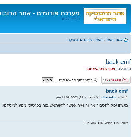
מערכת פורומים - אתר הרובו
בחזרה לאתר
דלג
לתוכן
עמוד ראשי
‹
ראשי
‹
פורום הרובוטיקה
back emf
המנהלים:
אסף פוניס
,
גיא יונה
פרסם תגובה
back emf
על ידי
shtroodel
» ו' אוקטובר 18, 2002 11:08 pm
מישהו יכול להסביר מה זה ואיך אפשר להשתמש בזה בכרטיסי מנוע למיניהם?
Ein Volk, Ein Reich, Ein Frrrrr!