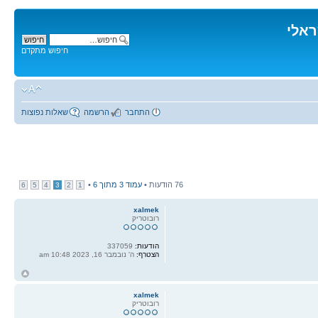
ראלי
חיפוש מתקדם
התחבר
הרשמה
שאלות נפוצות
76 הודעות •
עמוד
3
מתוך
6
•
6
5
4
3
2
1
xalmek
רובוטריק
הודעות:
337059
הצטרף:
ה' נובמבר 16, 2023 10:48 am
ח
ל
xalmek
רובוטריק