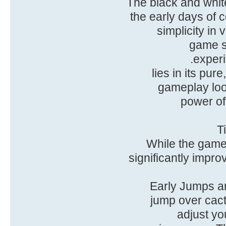
The black and white
the early days of 
simplicity in
game s
experi
lies in its pur
gameplay loop
power of
T
While the gamep
significantly impr
Early Jumps are
jump over cact
adjust yo