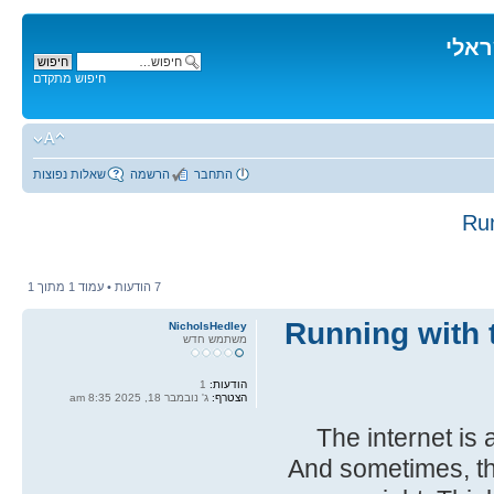
ראלי
חיפוש מתקדם
התחבר
הרשמה
שאלות נפוצות
Run
7 הודעות • עמוד
1
מתוך
1
Running with 
NicholsHedley
משתמש חדש
הודעות:
1
הצטרף:
ג' נובמבר 18, 2025 8:35 am
The internet is 
And sometimes, th