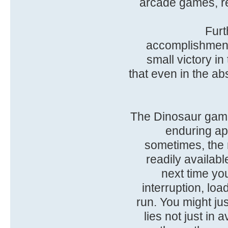
arcade games, re
Furt
accomplishment.
small victory in
that even in the ab
The Dinosaur game 
enduring app
sometimes, the 
readily availabl
next time yo
interruption, lo
run. You might ju
lies not just in