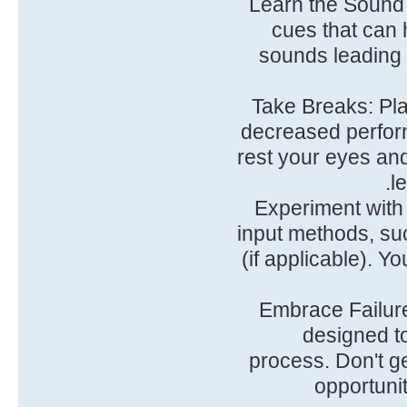
Learn the Sound
cues that can 
sounds leading 
Take Breaks: Pla
decreased perfor
rest your eyes and
l
Experiment with 
input methods, su
(if applicable). Y
Embrace Failure
designed to
process. Don't g
opportuni