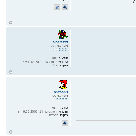
?
ח
ל
דרדס כתום
משתמש ותיק
הודעות:
196
הצטרף:
ב' מרץ 24, 2003 8:48 pm
מיקום:
חה"י
ח
ל
shtroodel
משתמש בכיר
הודעות:
787
הצטרף:
ו' אוקטובר 18, 2002 6:22 pm
מיקום:
הרצליה
ח
ל