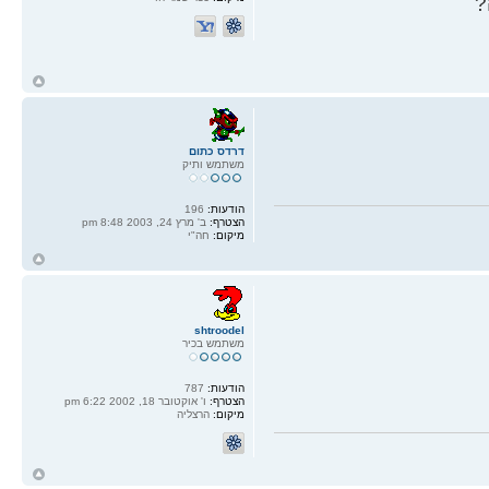
?
ח
ל
דרדס כתום
משתמש ותיק
הודעות:
196
הצטרף:
ב' מרץ 24, 2003 8:48 pm
מיקום:
חה"י
ח
ל
shtroodel
משתמש בכיר
הודעות:
787
הצטרף:
ו' אוקטובר 18, 2002 6:22 pm
מיקום:
הרצליה
ח
ל