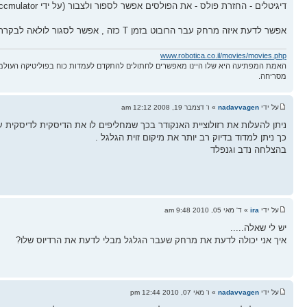
דיגיטלים - החזרת פולס - את הפולסים אפשר לספור ולצבור (על ידי pulse accmulator למינהם) ולדגום כל זמן T (לבחירתך) ולקבל קירוב למהירות המנוע.
אפשר לדעת איזה מרחק עבר הרובוט בזמן T כזה , אפשר לסגור לולאה לבקרת מהירות (מהירות רצויה מול מצויה, בקרת PID, בקרת state-space וכו')
www.robotica.co.il/movies/movies.php
האמת המפתיעה היא שלו היינו מאפשרים לחתולים להתקדם לעמדות כוח בפוליטיקה העולמ
מסריחה.
על ידי
nadavvagen
» ו' דצמבר 19, 2008 12:12 am
ניתן להעלות את רזולוציית האנקודר בכך שמחליפים לו את הדיסקית לדיסקית 
כך ניתן למדוד בדיוק רב יותר את מיקום זוית הגלגל .
בהצלחה נדב וגנפלד
על ידי
ira
» ד' מאי 05, 2010 9:48 am
יש לי שאלה.....
איך אני יכולה לדעת את מרחק שעבר הגלגל מבלי לדעת את הרדיוס שלו?
על ידי
nadavvagen
» ו' מאי 07, 2010 12:44 pm