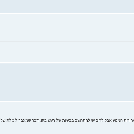
 A/D . המתח האנלוגי פרופורציוני למהירות המנוע אבל לרוב יש להתחשב בבעיות של רעש בקו, דבר שמעבר ליכול