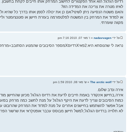
רדיוס הגלגל הוא אחד הפקטורים לחישוב המרחק אותו חייבים לקחת בחשבון.
לאיזו מטרה את צריכה את המדידה הזו?
והאם משטח הנסיעה ניתן לשינוי?אם כן את יכולה לסמן אותו בדרך כל שהיא ולמ
או למדוד את המרחק בין המשטח לפלטפורמה בעזרת חיישן או פוטנציומטר וליי
מקווה שעזרתי.
על ידי
nadavvagen
» ו' מאי 07, 2010 7:16 pm
נראה לי שהנוסחא היא:2פאיXרדיוסXמספר הסיבובים שהמנוע הסתובב=מרחק שהגלגל עבר.
על ידי
The arctic wolf
» ש' מאי 08, 2010 1:59 pm
אירה ונדב שלום.
אירה,בחיישן אינקודר באמת חייבים לדעת את רדיוס הגלגל מכיוון שהחיישן מו
כמות הסיבובים וצריך לדעת את היקף הגלגל על מנת לחשב כמה מרחק בפועל
אבל אפשר להשתמש בחיישנים אחרים על מנת למדוד את המרחק שהרובוט ע
לא תלוייה ברדיוס הגלגל,למשל חיישן מבוסס עכבר אופטי(ראי את שרשור הפרו