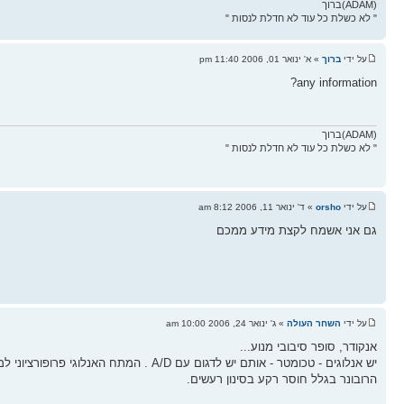
(ADAM)ברוך
" לא כשלת כל עוד לא חדלת לנסות "
על ידי
ברוך
» א' ינואר 01, 2006 11:40 pm
any information?
(ADAM)ברוך
" לא כשלת כל עוד לא חדלת לנסות "
על ידי
orsho
» ד' ינואר 11, 2006 8:12 am
גם אני אשמח לקצת מידע ממכם
על ידי
השחר העולה
» ג' ינואר 24, 2006 10:00 am
אנקודר, סופר סיבובי מנוע...
יש אנלוגים - טכומטר - אותם יש לדגום עם
הרובונר בגלל חוסר רקע בסינון רעשים.