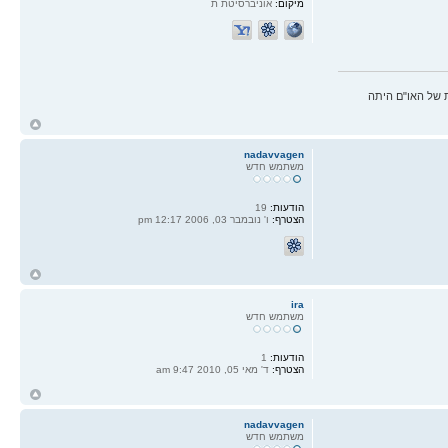
מיקום:
אוניברסיטת ת
 של האו"ם היתה
ח
ל
nadavvagen
משתמש חדש
הודעות:
19
הצטרף:
ו' נובמבר 03, 2006 12:17 pm
ח
ל
ira
משתמש חדש
הודעות:
1
הצטרף:
ד' מאי 05, 2010 9:47 am
ח
ל
nadavvagen
משתמש חדש