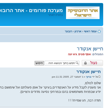
מערכת פורומים - אתר הרובו
בחזרה לאתר
דלג
לתוכן
עמוד ראשי
‹
ארכיון
‹
רובונר
חיישן אנקודר
המנהלים:
אסף פוניס
,
גיא יונה
נושא נעול
חיישן אנקודר
על ידי
ברוך
» ג' דצמבר 27, 2005 11:31 pm
שלום לכולם,
אני מעוניין לקבל מידע על האנקודרים,בעיקר על אופן פעולתם ועל שימושם בתח
יודע שבפניות משתמשים בהם ובמרחקי נסיעה מדודים ורצויים).
תודה רבה, חג שמייח! ! !