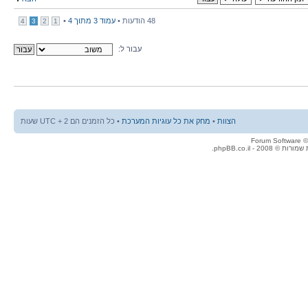
48 הודעות •
עמוד
3
מתוך
4
•
4
3
2
1
עבור ל:
הצוות
•
מחק את כל עוגיות המערכת
• כל הזמנים הם UTC + 2 שעות
© 2008 - phpBB.co.il.