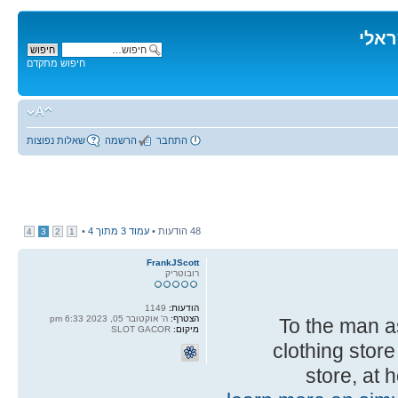
ראלי
חיפוש מתקדם
התחבר
הרשמה
שאלות נפוצות
48 הודעות •
עמוד
3
מתוך
4
•
4
3
2
1
FrankJScott
רובוטריק
הודעות:
1149
הצטרף:
ה' אוקטובר 05, 2023 6:33 pm
To the man as
מיקום:
SLOT GACOR
clothing store
store, at 