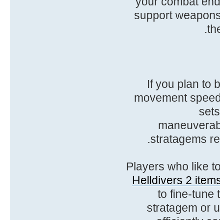
your combat endu
support weapons 
th
If you plan to
movement speed a
sets
maneuverabil
stratagems re
Players who like t
Helldivers 2 items
to fine-tune
stratagem or 