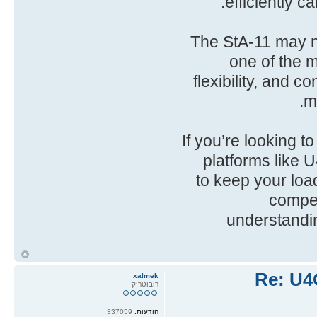
efficiently 
The StA-11 may no
one of the m
flexibility, and c
m
If you’re looking t
platforms like 
to keep your loa
compet
understandi
ח
ל
Re: U4
xalmek
רובוטריק
הודעות:
337059