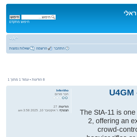
ראלי
חיפוש מתקדם
התחבר
הרשמה
שאלות נפוצות
8 הודעות • עמוד
1
מתוך
1
U4GM -
Inferitho
חבר פורום
הודעות:
27
The StA-11 is one
הצטרף:
ו' אוקטובר 10, 2025 3:58 am
2, offering an e
crowd-control