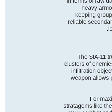
In terms of raw d
heavy armor
keeping group
reliable seconda
l
The StA-11 tr
clusters of enemi
infiltration obj
weapon allows pl
For maxi
stratagems like th