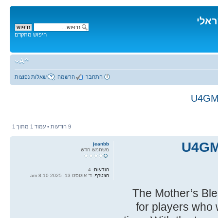
ראלי
חיפוש מתקדם
התחבר
הרשמה
שאלות נפוצות
U4GM:
9 הודעות • עמוד
1
מתוך
1
U4GM:
jeanbb
משתמש חדש
הודעות:
4
הצטרף:
ד' אוגוסט 13, 2025 8:10 am
The Mother’s Bles
for players who 