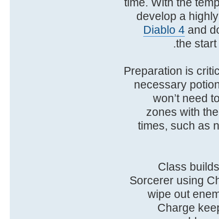
time. With the tem
develop a highl
Diablo 4
and do
Preparation is criti
necessary potion
won’t need to
zones with the
times, such as n
Class build
Sorcerer using Ch
wipe out enemi
Charge keep