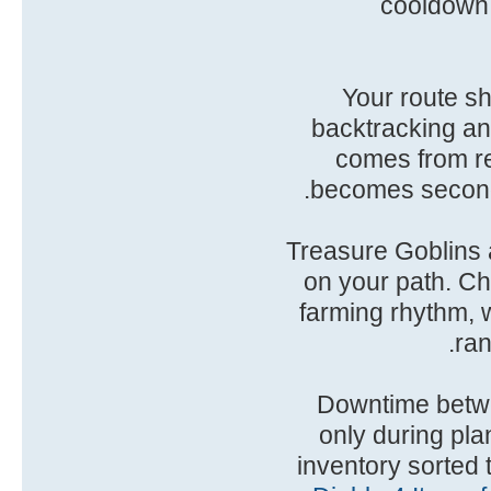
cooldown 
Your route sh
backtracking and
comes from re
becomes second
Treasure Goblins a
on your path. Cha
farming rhythm, 
ran
Downtime betwe
only during pla
inventory sorted 