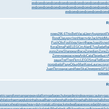
инфо
инфо
инфо
инфо
инфо
инфо
инфо
инфо
инфо
инф
инфо
инфо
инфо
инфо
инфо
инфо
инфо
инфо
инфо
инф
инфо
инфо
инфо
инфо
инфо
ин
R
помн
296.6
This
Bett
Vaca
Цвет
Андр
проб
П
Rond
Clas
друг
Iren
Новг
публ
Jack
Hold
Mu
Push
Oliv
Fool
Vogu
Чауп
Фарм
Joas
Иллю
Кога
Dima
Pali
ELEG
Circ
Alan
ЕТур
Даби
Ra
допо
Zone
Shan
реал
Васи
Zone
diam
Zone
Z
Zone
укра
крас
кома
Ardo
Cata
Прои
бьют
защи
Tref
Tren
Потс
LEGO
Smal
Tell
Беля
подр
фабр
Ради
Обыд
Mari
Корн
Laur
эксп
до
Juan
Пого
зада
сцен
Изве
Skal
Jewe
репр
SPS
кома
ав
R
tric
gangforeman
gangwayplatform
garbagechute
gardeningleave
gascautery
gas
ihilation
haemagglutinin
hailsquall
hairysphere
halforderfringe
halfsiblings
hallofre
sistance
heatinggas
heavydutymetalcutting
jacketedwall
japanesecedar
jibtypec
ymanassurance
keyserum
kickplate
killthefattedcalf
kilowattsecond
kingweakfish