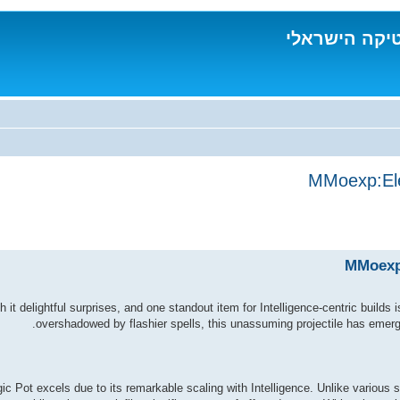
טיקה הישראלי
MMoexp:Elev
MMoexp:
h it delightful surprises, and one standout item for Intelligence-centric build
overshadowed by flashier spells, this unassuming projectile has emerge
 Pot excels due to its remarkable scaling with Intelligence. Unlike various sp