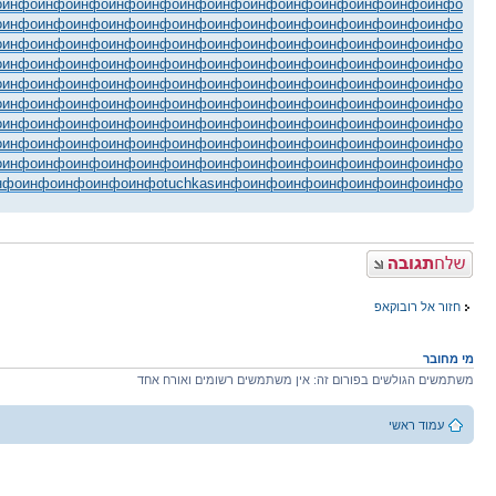
о
инфо
инфо
инфо
инфо
инфо
инфо
инфо
инфо
инфо
инфо
инфо
инфо
инфо
о
инфо
инфо
инфо
инфо
инфо
инфо
инфо
инфо
инфо
инфо
инфо
инфо
инфо
о
инфо
инфо
инфо
инфо
инфо
инфо
инфо
инфо
инфо
инфо
инфо
инфо
инфо
о
инфо
инфо
инфо
инфо
инфо
инфо
инфо
инфо
инфо
инфо
инфо
инфо
инфо
о
инфо
инфо
инфо
инфо
инфо
инфо
инфо
инфо
инфо
инфо
инфо
инфо
инфо
о
инфо
инфо
инфо
инфо
инфо
инфо
инфо
инфо
инфо
инфо
инфо
инфо
инфо
о
инфо
инфо
инфо
инфо
инфо
инфо
инфо
инфо
инфо
инфо
инфо
инфо
инфо
о
инфо
инфо
инфо
инфо
инфо
инфо
инфо
инфо
инфо
инфо
инфо
инфо
инфо
о
инфо
инфо
инфо
инфо
инфо
инфо
инфо
инфо
инфо
инфо
инфо
инфо
инфо
нфо
инфо
инфо
инфо
инфо
tuchkas
инфо
инфо
инфо
инфо
инфо
инфо
инфо
פרסם תגובה
חזור אל רובוקאפ
מי מחובר
משתמשים הגולשים בפורום זה: אין משתמשים רשומים ואורח אחד
עמוד ראשי