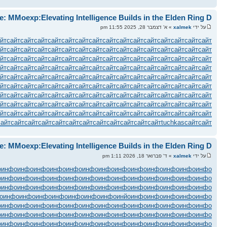
e: MMoexp:Elevating Intelligence Builds in the Elden Ring D
על ידי
xalmek
» א' דצמבר 28, 2025 11:55 pm
йт
сайт
сайт
сайт
сайт
сайт
сайт
сайт
сайт
сайт
сайт
сайт
сайт
сайт
сайт
сайт
йт
сайт
сайт
сайт
сайт
сайт
сайт
сайт
сайт
сайт
сайт
сайт
сайт
сайт
сайт
сайт
йт
сайт
сайт
сайт
сайт
сайт
сайт
сайт
сайт
сайт
сайт
сайт
сайт
сайт
сайт
сайт
йт
сайт
сайт
сайт
сайт
сайт
сайт
сайт
сайт
сайт
сайт
сайт
сайт
сайт
сайт
сайт
йт
сайт
сайт
сайт
сайт
сайт
сайт
сайт
сайт
сайт
сайт
сайт
сайт
сайт
сайт
сайт
йт
сайт
сайт
сайт
сайт
сайт
сайт
сайт
сайт
сайт
сайт
сайт
сайт
сайт
сайт
сайт
йт
сайт
сайт
сайт
сайт
сайт
сайт
сайт
сайт
сайт
сайт
сайт
сайт
сайт
сайт
сайт
йт
сайт
сайт
сайт
сайт
сайт
сайт
сайт
сайт
сайт
сайт
сайт
сайт
сайт
сайт
сайт
йт
сайт
сайт
сайт
сайт
сайт
сайт
сайт
сайт
сайт
сайт
сайт
сайт
сайт
сайт
сайт
сайт
сайт
сайт
сайт
сайт
сайт
сайт
сайт
сайт
сайт
сайт
сайт
tuchkas
сайт
сайт
e: MMoexp:Elevating Intelligence Builds in the Elden Ring D
על ידי
xalmek
» ד' פברואר 18, 2026 1:11 pm
о
инфо
инфо
инфо
инфо
инфо
инфо
инфо
инфо
инфо
инфо
инфо
инфо
инфо
о
инфо
инфо
инфо
инфо
инфо
инфо
инфо
инфо
инфо
инфо
инфо
инфо
инфо
о
инфо
инфо
инфо
инфо
инфо
инфо
инфо
инфо
инфо
инфо
инфо
инфо
инфо
о
инфо
инфо
инфо
инфо
инфо
инфо
инфо
инйо
инфо
инфо
инфо
инфо
инфо
о
инфо
инфо
инфо
инфо
инфо
инфо
инфо
инфо
инфо
инфо
инфо
инфо
инфо
о
инфо
инфо
инфо
инфо
инфо
инфо
инфо
инфо
инфо
инфо
инфо
инфо
инфо
о
инфо
инфо
инфо
инфо
инфо
инфо
инфо
инфо
инфо
инфо
инфо
инфо
инфо