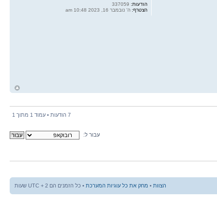
הודעות:
337059
הצטרף:
ה' נובמבר 16, 2023 10:48 am
ח
ל
7 הודעות • עמוד
1
מתוך
1
עבור ל:
הצוות
•
מחק את כל עוגיות המערכת
• כל הזמנים הם UTC + 2 שעות