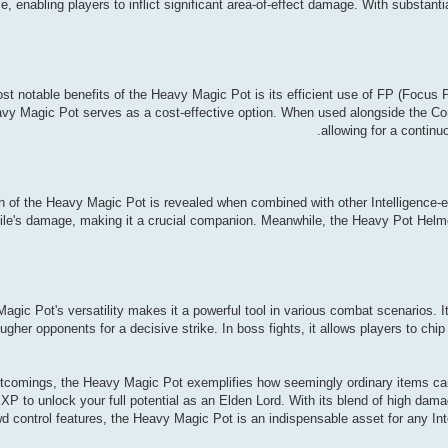
nce, enabling players to inflict significant area-of-effect damage. With substan
st notable benefits of the Heavy Magic Pot is its efficient use of FP (Focus
vy Magic Pot serves as a cost-effective option. When used alongside the C
allowing for a continu
th of the Heavy Magic Pot is revealed when combined with other Intelligence
ile's damage, making it a crucial companion. Meanwhile, the Heavy Pot Helmet a
gic Pot's versatility makes it a powerful tool in various combat scenarios. Its
ougher opponents for a decisive strike. In boss fights, it allows players to ch
rtcomings, the Heavy Magic Pot exemplifies how seemingly ordinary items can 
 to unlock your full potential as an Elden Lord. With its blend of high damag
 control features, the Heavy Magic Pot is an indispensable asset for any Intel