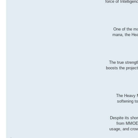
force of Intellige
One of the mo
mana, the Hea
The true streng
boosts the project
The Heavy Ma
softening t
Despite its sho
from MMOEXP
usage, and crowd