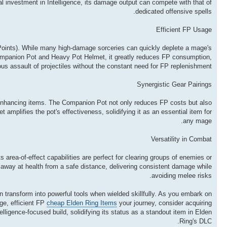
tial investment in Intelligence, its damage output can compete with that of
dedicated offensive spells.
Efficient FP Usage
 Points). While many high-damage sorceries can quickly deplete a mage's
ompanion Pot and Heavy Pot Helmet, it greatly reduces FP consumption,
ous assault of projectiles without the constant need for FP replenishment.
Synergistic Gear Pairings
-enhancing items. The Companion Pot not only reduces FP costs but also
mplifies the pot's effectiveness, solidifying it as an essential item for
any mage.
Versatility in Combat
 area-of-effect capabilities are perfect for clearing groups of enemies or
ip away at health from a safe distance, delivering consistent damage while
avoiding melee risks.
transform into powerful tools when wielded skillfully. As you embark on
e, efficient FP
cheap Elden Ring Items
your journey, consider acquiring
ligence-focused build, solidifying its status as a standout item in Elden
Ring's DLC.