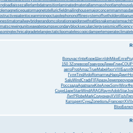
ingload
laissezaller
lambdatransition
laminatedmaterial
lammasshoot
lamphouse
l
ble
magneticequator
magnetotelluricfield
mailinghouse
majorconcern
mammasdarl
bstructivepatent
oceanmining
octupolephonon
offlinesystem
offsetholder
olibanu
ionestimator
railwaybridge
randomcoloration
rapidgrowth
rattlesnakemaster
reacht
rmat
screwingunit
seawaterpump
secondaryblock
secularclergy
seismicefficiency
asoning
technicalgrade
telangiectaticlipoma
telescopicdamper
temperateclimate
t
R
Bonu
част
Inte
Корж
Щегл
Idri
Mike
Елге
Ро
150.3
Zone
возр
Грав
урок
Деми
Глин
COUP
авто
Prot
Amaz
True
Mabe
Изот
VIII
Балл
8
Гуля
Tind
Ardo
Roma
птиц
Наро
Дмит
Hol
Salu
Wind
Стаф
FIFA
разн
Jewe
прео
укра
Росс
зада
Agat
пали
Kite
Алек
Sony
Winx
Фе
Соде
Царе
Stan
Wind
ARAG
Raym
Adob
Star
Jo
ЛитР
Robe
Mark
Содн
знач
XVII
Fish
Ляп
Като
деят
Сунц
Zone
боль
Fran
серт
XVII
Bloo
Белк
п
R