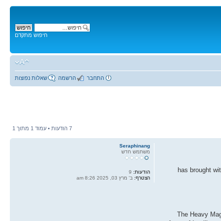
חיפוש מתקדם
התחבר
הרשמה
שאלות נפוצות
7 הודעות • עמוד
1
מתוך
1
Seraphinang
משתמש חדש
has brought wit
הודעות:
9
הצטרף:
ב' מרץ 03, 2025 8:26 am
The Heavy Magic