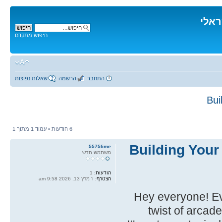
ראלי
חיפוש מתקדם
התחבר
הרשמה
שאלות נפוצות
Bui
6 הודעות • עמוד
1
מתוך
1
Building Your
5575lime
משתמש חדש
הודעות:
1
הצטרף:
ו' מרץ 13, 2026 9:58 am
Hey everyone! Ev
twist of arcad