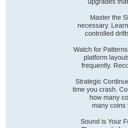
upgrades that
• Master the 
necessary. Learni
controlled drif
• Watch for Patterns
platform layou
frequently. Reco
• Strategic Contin
time you crash. Co
how many coi
many coins y
• Sound is Your 