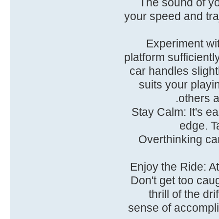
The sound of yo
your speed and traj
• Experiment w
platform sufficientl
car handles slight
suits your playi
others 
• Stay Calm: It's 
edge. T
Overthinking ca
• Enjoy the Ride: A
Don't get too caug
thrill of the d
sense of accompl