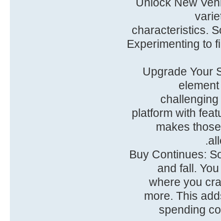
• Unlock New Vehi
varie
characteristics. S
Experimenting to fi
• Upgrade Your 
element 
challenging 
platform with fea
makes those f
al
• Buy Continues: So
and fall. Yo
where you cra
more. This adds
spending coi