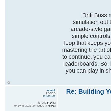
Drift Boss
simulation out t
arcade-style g
simple controls
loop that keeps yo
mastering the art o
to continue, you ca
leaderboards. So, 
you can play in sho
ח
ל
Re: Building Y
xalmek
רובוטריק
הודעות:
337059
הצטרף:
ה' נובמבר 16, 2023 10:48 am