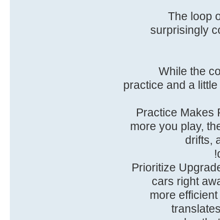
The loop o
surprisingly c
While the co
practice and a littl
• Practice Makes 
more you play, the
drifts,
• Prioritize Upgra
cars right aw
more efficient
translate