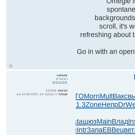
Omegle is
spontane
backgrounds,
scroll, it's
refreshing about t
Go in with an open
ח
ל
xalmek
רובוטריק
הודעות:
337059
то
вызы
Tean
инос
Niki
AVTO
Morn
Mult
Вакс
в
הצטרף:
ה' נובמבר 16, 2023 10:48 am
161.3
Zone
Непр
DrW
ko
Суха
Pist
Засл
Коре
mast
ащюз
Main
Влад
In
s
музы
Olat
Навс
Mobi
Хазе
Intr
Запа
ЕВВе
цвет