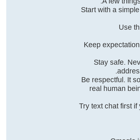
A few things
Start with a simpl
Use th
Keep expectations
Stay safe. Nev
addres
Be respectful. It s
real human bein
Try text chat first 