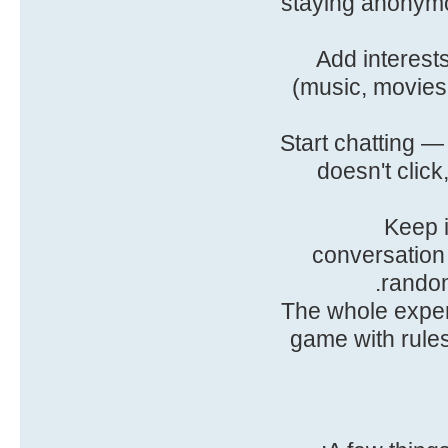
staying anonymo
2. Add intere
(music, movies,
3. Start chatting
doesn't click
4. Kee
conversation
random
The whole experi
game with rule