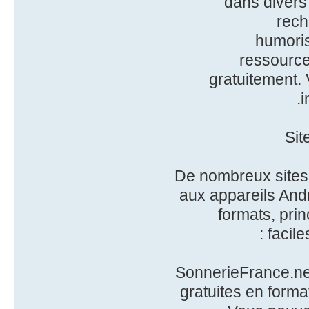
dans divers
rech
humoris
ressource
gratuitement. 
i
Sit
De nombreux sites
aux appareils And
formats, pri
facile
SonnerieFrance.net
gratuites en form