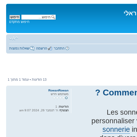
ראלי
חיפוש מתקדם
התחבר
הרשמה
שאלות נפוצות
13 הודעות • עמוד
1
מתוך
1
Comment 
RowanRowan
משתמש חדש
הודעות:
1
Les sonne
הצטרף:
ה' דצמבר 26, 2024 9:07 am
personnaliser
sonnerie
i