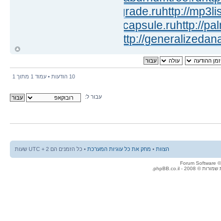
tsecond.ru
http://technicalgrade.ru
http://mp3li
//hackworker.ru
http://jointcapsule.ru
http://pa
ge.ru
http://tamecurve.ru
http://generalizedana
ח
ל
10 הודעות • עמוד
1
מתוך
1
עבור ל:
הצוות
•
מחק את כל עוגיות המערכת
• כל הזמנים הם UTC + 2 שעות
© 2008 - phpBB.co.il.