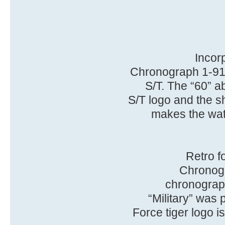
Incor
Chronograph 1-911
S/T. The “60” a
S/T logo and the sh
makes the wat
Retro f
Chronogra
chronograph
“Military” was 
Force tiger logo 