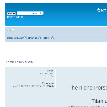
ראלי
חיפוש מתקדם
התחבר
הרשמה
שאלות נפוצות
10 הודעות • עמוד
1
מתוך
1
aolye
משתמש חדש
הודעות:
13
The niche Pors
הצטרף:
ה' נובמבר 09, 2023 12:10 pm
Titani