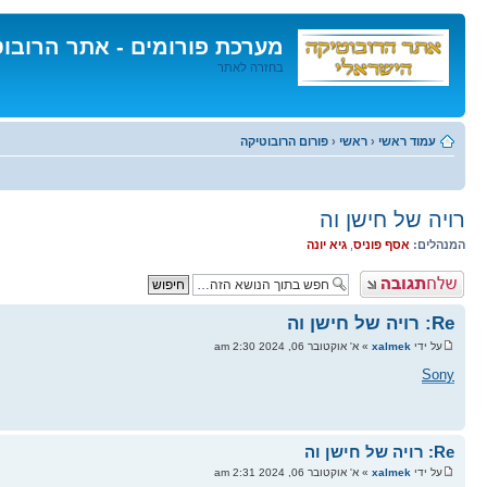
מערכת פורומים - אתר הרובו
בחזרה לאתר
דלג
לתוכן
עמוד ראשי
‹
ראשי
‹
פורום הרובוטיקה
רויה של חישן וה
המנהלים:
אסף פוניס
,
גיא יונה
פרסם תגובה
Re: רויה של חישן וה
על ידי
xalmek
» א' אוקטובר 06, 2024 2:30 am
Sony
Re: רויה של חישן וה
על ידי
xalmek
» א' אוקטובר 06, 2024 2:31 am