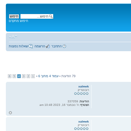
חיפוש מתקדם
התחבר
הרשמה
שאלות נפוצות
79 הודעות •
עמוד
4
מתוך
6
•
6
5
4
3
2
1
xalmek
רובוטריק
הודעות:
337059
הצטרף:
ה' נובמבר 16, 2023 10:48 am
ח
ל
xalmek
רובוטריק